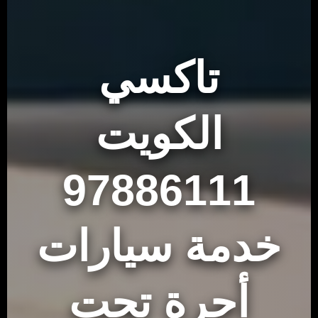
تاكسي
الكويت
97886111
خدمة سيارات
أجرة تحت