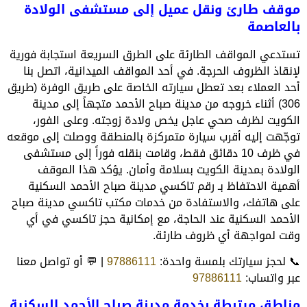
موقف طارئ ونقل عميل إلى مستشفى الولادة
بالعاصمة
تستدعي المواقف الطارئة على الطرق السريعة استجابة فورية
لإنقاذ الظروف الحرجة. في أحد المواقف الميدانية، اتصل بنا
أحد العملاء بعد تعطل سيارته الخاصة على طريق الوفرة (طريق
306) أثناء خروجه من مدينة صباح الأحمد متجهاً إلى مدينة
الكويت لظرف صحي عاجل يخص ولادة زوجته. وعلى الفور،
توجّهت إليه أقرب سيارة متمركزة بالمنطقة ووصلت إلى موقعه
في ظرف 10 دقائق فقط، وقامت بنقله فوراً إلى مستشفى
الولادة بمدينة الكويت بسلامة وأمان. يؤكد هذا الموقف
أهمية الاحتفاظ بـ رقم تاكسي مدينة صباح الأحمد السكنية
على هاتفك، والاستفادة من خدمات مكتب تاكسي مدينة صباح
الأحمد السكنية عند الحاجة، مع إمكانية حجز تاكسي في أي
وقت لمواجهة أي ظروف طارئة.
📞 لحجز سيارتك بلمسة واحدة:
97886111
| 💬 أو تواصل معنا
عبر واتساب:
97886111
مناطق مرتبطة بخدمة مدينة صباح الأحمد السكنية