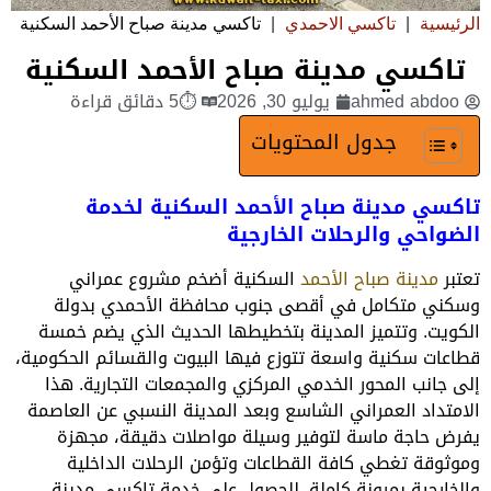
الرئيسية
|
تاكسي الاحمدي
|
تاكسي مدينة صباح الأحمد السكنية
تاكسي مدينة صباح الأحمد السكنية
ahmed abdoo
يوليو 30, 2026
⏱5 دقائق قراءة
جدول المحتويات
تاكسي مدينة صباح الأحمد السكنية لخدمة
الضواحي والرحلات الخارجية
تعتبر
مدينة صباح الأحمد
السكنية أضخم مشروع عمراني
وسكني متكامل في أقصى جنوب محافظة الأحمدي بدولة
الكويت. وتتميز المدينة بتخطيطها الحديث الذي يضم خمسة
قطاعات سكنية واسعة تتوزع فيها البيوت والقسائم الحكومية،
إلى جانب المحور الخدمي المركزي والمجمعات التجارية. هذا
الامتداد العمراني الشاسع وبعد المدينة النسبي عن العاصمة
يفرض حاجة ماسة لتوفير وسيلة مواصلات دقيقة، مجهزة
وموثوقة تغطي كافة القطاعات وتؤمن الرحلات الداخلية
والخارجية بمرونة كاملة. للحصول على خدمة تاكسي مدينة