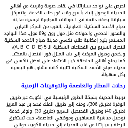
نحرص على تواجد سياراتنا في نقاط حيوية وقريبة من أهالي
المدينة للوصول إليك بأسرع وقت فور طلب الخدمة. وتتمركز
سياراتنا بصفة دائمة في المواقف المجاورة لجمعية مدينة
صباح الأحمد السكنية التعاونية، بالقرب من المركز التجاري
والمحور الخدمي والمولات مثل مول زون و89 مول. هذا التواجد
المستمر يتيح إمكانية طلب تكسي مدينة صباح الأحمد السكنية
للتحرك السريع بين القطاعات السكنية الـ 5 (A, B, C, D, E)،
ويضمن وصول المركبة إلى باب المنزل فور الاتصال بالمكتب.
كما يمنح أهالي المنطقة خيار الاعتماد على افضل تاكسي في
مدينة صباح الأحمد السكنية لتلبية كافة مشاويرهم اليومية
بكل سهولة.
رحلات المطار والعاصمة والتوقيتات الزمنية
ترتبط المدينة بشبكة الطرق الرئيسية في الكويت عبر طريق
الوفرة (طريق 306)، ومنه إلى طريق الملك فهد بن عبد العزيز
(طريق 40) وطريق الفحيحيل السريع (طريق 30). ونوفر خدمة
توصيل مباشرة للمسافرين وموظفي العاصمة، حيث تستغرق
الرحلة بسياراتنا من قلب المدينة إلى مدينة الكويت حوالي