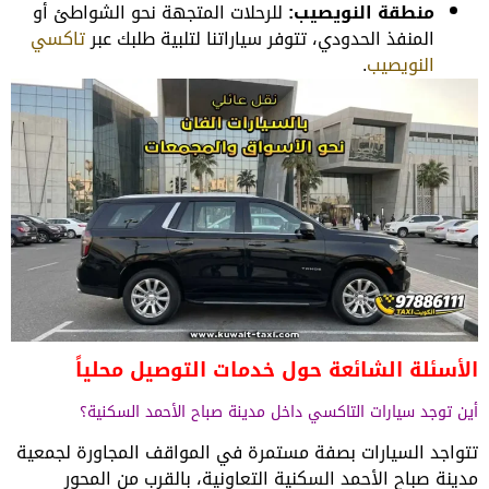
منطقة النويصيب:
للرحلات المتجهة نحو الشواطئ أو
المنفذ الحدودي، تتوفر سياراتنا لتلبية طلبك عبر
تاكسي
النويصيب
.
الأسئلة الشائعة حول خدمات التوصيل محلياً
أين توجد سيارات التاكسي داخل مدينة صباح الأحمد السكنية؟
تتواجد السيارات بصفة مستمرة في المواقف المجاورة لجمعية
مدينة صباح الأحمد السكنية التعاونية، بالقرب من المحور