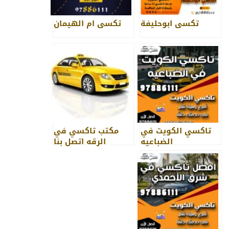
تكسي ابوحليفة
تكسي ام الهيمان
تاكسي الكويت في
مكتب تاكسي في
الضباعيه
الرقه اتصل بنا
97886111