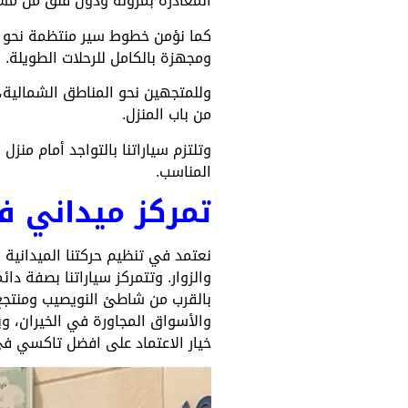
المغادرة بمرونة ودون قلق من مس
كما نؤمن خطوط سير منتظمة نحو 
ومجهزة بالكامل للرحلات الطويلة.
وللمتجهين نحو المناطق الشمالية،
من باب المنزل.
المناسب.
تمركز ميداني ف
نعتمد في تنظيم حركتنا الميدانية 
والزوار. وتتمركز سياراتنا بصفة د
بالقرب من شاطئ النويصيب ومنتجع أ
والأسواق المجاورة في الخيران، وي
خيار الاعتماد على افضل تاكسي في 