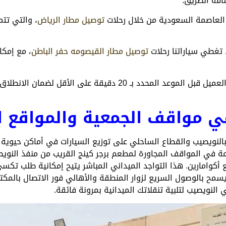
افة الطريق.
العاصمة السعودية من خلال رحلات
توصيل مطار الرياض
، والتي تتم
 تغطي سياراتنا رحلات
توصيل مطار القيصومه حفر الباطن
، مع إمكا
وتلتزم سياراتنا بالتواجد أمام منزل العميل قبل الموعد المحدد بـ 20 
ي مواقف الجمعية والمواقع ا
بالنويصيب والقطاع الساحلي على توزيع السيارات في أماكن حيوية 
ائمة في المواقف المجاورة لمطعم برجر كينج القريب من منفذ النويص
كوامارين. هذا التواجد الميداني المباشر يتيح إمكانية طلب تكسي
سمح بالوصول السريع لزوار المنطقة والأهالي فور الاتصال بالمكتب
النويصيب لتلبية تنقلاتك الميدانية بمرونة فائقة.