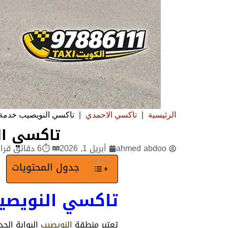
الرئيسية
|
تاكسي الاحمدي
|
تاكسي النويصيب خدمة ا
تاكسي ال
ahmed abdoo
أبريل 1, 2026
⏱6 دقائق قراءة
جدول المحتويات
تاكسي النويصيب
تعتبر منطقة
النويصيب
البوابة الح