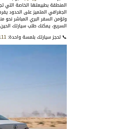
المنطقة بطبيعتها الخاصة التي تجم
الجغرافي المتميز على الحدود يفر
وتؤمن السفر البري المباشر نحو م
السريع، يمكنك طلب سيارتك الحين ل
📞 لحجز سيارتك بلمسة واحدة:
111