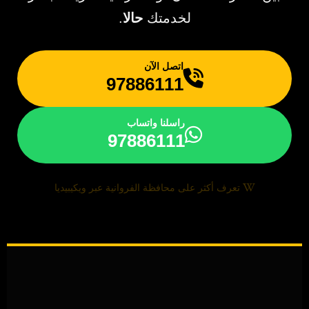
لخدمتك
حالا
.
اتصل الآن
97886111
راسلنا واتساب
97886111
تعرف أكثر على محافظة الفروانية عبر ويكيبيديا