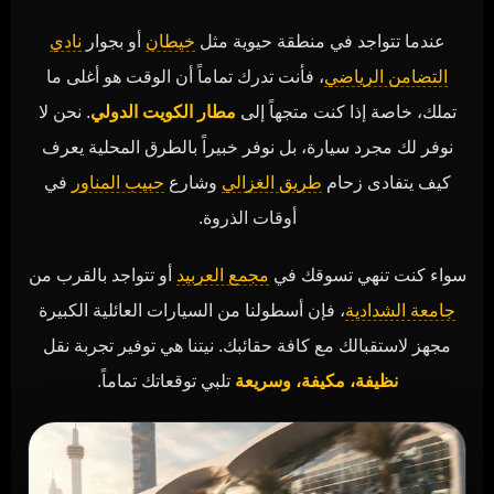
عندما تتواجد في منطقة حيوية مثل
خيطان
أو بجوار
نادي
التضامن الرياضي
، فأنت تدرك تماماً أن الوقت هو أغلى ما
تملك، خاصة إذا كنت متجهاً إلى
مطار الكويت الدولي
. نحن لا
نوفر لك مجرد سيارة، بل نوفر خبيراً بالطرق المحلية يعرف
كيف يتفادى زحام
طريق الغزالي
وشارع
حبيب المناور
في
أوقات الذروة.
سواء كنت تنهي تسوقك في
مجمع العربيد
أو تتواجد بالقرب من
جامعة الشدادية
، فإن أسطولنا من السيارات العائلية الكبيرة
مجهز لاستقبالك مع كافة حقائبك. نيتنا هي توفير تجربة نقل
نظيفة، مكيفة، وسريعة
تلبي توقعاتك تماماً.