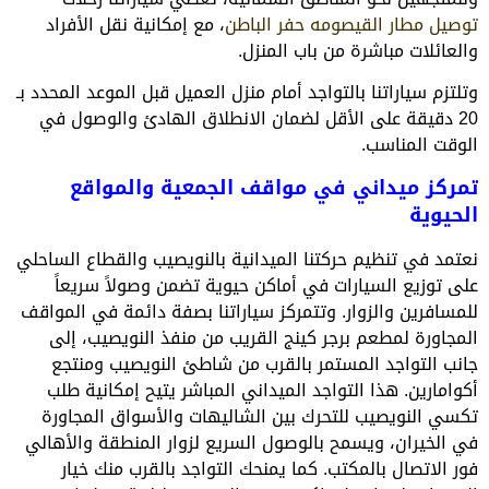
توصيل مطار القيصومه حفر الباطن
، مع إمكانية نقل الأفراد
والعائلات مباشرة من باب المنزل.
وتلتزم سياراتنا بالتواجد أمام منزل العميل قبل الموعد المحدد بـ
20 دقيقة على الأقل لضمان الانطلاق الهادئ والوصول في
الوقت المناسب.
تمركز ميداني في مواقف الجمعية والمواقع
الحيوية
نعتمد في تنظيم حركتنا الميدانية بالنويصيب والقطاع الساحلي
على توزيع السيارات في أماكن حيوية تضمن وصولاً سريعاً
للمسافرين والزوار. وتتمركز سياراتنا بصفة دائمة في المواقف
المجاورة لمطعم برجر كينج القريب من منفذ النويصيب، إلى
جانب التواجد المستمر بالقرب من شاطئ النويصيب ومنتجع
أكوامارين. هذا التواجد الميداني المباشر يتيح إمكانية طلب
تكسي النويصيب للتحرك بين الشاليهات والأسواق المجاورة
في الخيران، ويسمح بالوصول السريع لزوار المنطقة والأهالي
فور الاتصال بالمكتب. كما يمنحك التواجد بالقرب منك خيار