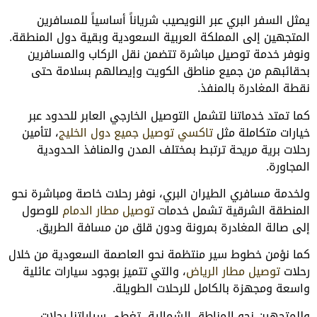
يمثل السفر البري عبر النويصيب شرياناً أساسياً للمسافرين
المتجهين إلى المملكة العربية السعودية وبقية دول المنطقة.
ونوفر خدمة توصيل مباشرة تتضمن نقل الركاب والمسافرين
بحقائبهم من جميع مناطق الكويت وإيصالهم بسلامة حتى
نقطة المغادرة بالمنفذ.
كما تمتد خدماتنا لتشمل التوصيل الخارجي العابر للحدود عبر
خيارات متكاملة مثل
تاكسي توصيل جميع دول الخليج
، لتأمين
رحلات برية مريحة ترتبط بمختلف المدن والمنافذ الحدودية
المجاورة.
ولخدمة مسافري الطيران البري، نوفر رحلات خاصة ومباشرة نحو
المنطقة الشرقية تشمل خدمات
توصيل مطار الدمام
للوصول
إلى صالة المغادرة بمرونة ودون قلق من مسافة الطريق.
كما نؤمن خطوط سير منتظمة نحو العاصمة السعودية من خلال
رحلات
توصيل مطار الرياض
، والتي تتميز بوجود سيارات عائلية
واسعة ومجهزة بالكامل للرحلات الطويلة.
وللمتجهين نحو المناطق الشمالية، تغطي سياراتنا رحلات