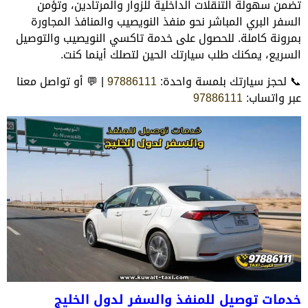
تضمن سهولة التنقلات الداخلية للزوار والمرتادين، وتؤمن
السفر البري المباشر نحو منفذ النويصيب والمنافذ المجاورة
بمرونة كاملة. للحصول على خدمة تاكسي النويصيب والتوصيل
السريع، يمكنك طلب سيارتك الحين لتصلك أينما كنت.
📞 لحجز سيارتك بلمسة واحدة:
97886111
| 💬 أو تواصل معنا
عبر واتساب:
97886111
خدمات توصيل للمنفذ والسفر لدول الخليج