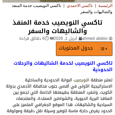
الرئيسية
|
تاكسي الاحمدي
|
تاكسي النويصيب خدمة المنفذ
والشاليهات والسفر
تاكسي النويصيب خدمة المنفذ
والشاليهات والسفر
ahmed abdoo
أبريل 1, 2026
⏱6 دقائق قراءة
جدول المحتويات
تاكسي النويصيب لخدمة الشاليهات والرحلات
الحدودية
تعتبر منطقة
النويصيب
البوابة الحدودية والساحلية
الاستراتيجية الأولى في أقصى جنوب محافظة الأحمدي بدولة
الكويت. وتنفرد المنطقة بطبيعتها الخاصة التي تجمع بين
المنافذ البرية الحيوية، والشواطئ الممتدة، والمنتجعات
السياحية والشاليهات. هذا الموقع الجغرافي المتميز على
الحدود يفرض حاجة ماسة لتوفير وسيلة نقل دقيقة وموثوقة