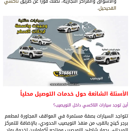
والأسواق والمراكز التجارية، نصلك فوراً عن طريق
تاكسي
الفحيحيل
.
الأسئلة الشائعة حول خدمات التوصيل محلياً
أين توجد سيارات التاكسي داخل النويصيب؟
تتواجد السيارات بصفة مستمرة في المواقف المجاورة لمطعم
برجر كينج بالقرب من منفذ النويصيب الحدودي، بالإضافة للتمركز
الميداني بجوار شاطئ النويصيب ومنتجع أكوامارين لخدمة رواد