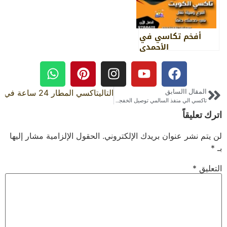
أفخم تكاسي في
الأحمدي
المقال االسابق
التالي
تاكسي المطار 24 ساعة في الكويت حجز سريع 97886111
تاكسي الي منفذ السالمي توصيل الخفجي سريع 24 ساعة
اترك تعليقاً
لن يتم نشر عنوان بريدك الإلكتروني.
الحقول الإلزامية مشار إليها
بـ
*
التعليق
*