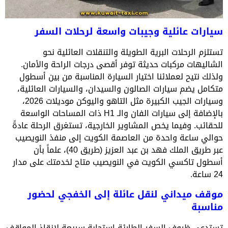
سيارات عائلية وجيبات واسعة لرحلات السفر
تستلزم الرحلات البرية الطويلة والتنقلات العائلية نحو
الشاليهات مركبات حديثة توفر أقصى درجات الراحة والأمان.
ولذلك نتيح لعملائنا اختيار السيارة المناسبة من بين أسطول
متكامل يضم سيارات الصالون والسيدان، والسيارات العائلية،
وسيارات الجيب الكبيرة مثل التاهو واليوكن موديلات 2026،
بالإضافة إلى سيارات الفان والـ H1 ذات المساحات الواسعة
للحقائب. وفيما يخص المشاوير الخارجية، تستغرق الرحلة عادةً
حوالي ساعة واحدة من العاصمة الكويت إلى منفذ النويصيب
عبر طريق الملك فهد بن عبد العزيز (طريق 40)، علماً بأن
أسطول تاكسي الكويت في النويصيب متاح لخدمتك على مدار
24 ساعة.
موقف ميداني لنقل عائلة إلى الخفجي لحضور
مناسبة
تستدعي ظروف السفر الطارئة استجابة سريعة لإنقاذ المواقف