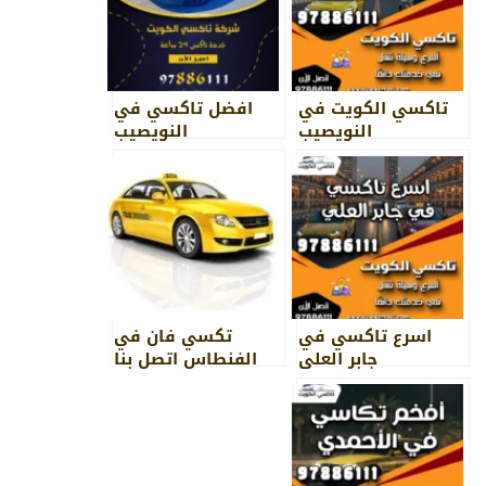
تاكسي الكويت في
افضل تاكسي في
النويصيب
النويصيب
اسرع تاكسي في
تكسي فان في
جابر العلي
الفنطاس اتصل بنا
97886111