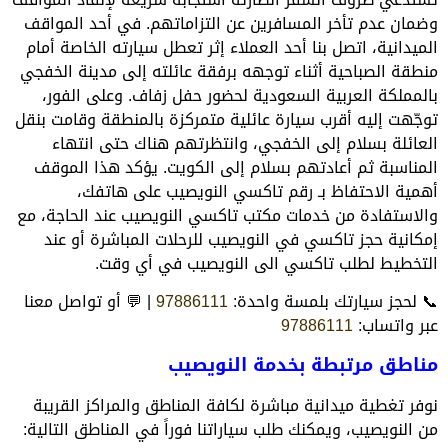
وضمان عدم تأخر المسافرين عن التزاماتهم. في أحد المواقف
الميدانية، اتصل بنا أحد العملاء إثر تعطل سيارته الخاصة أمام
منطقة الصباحية أثناء توجهه برفقة عائلته إلى مدينة الخفجي
بالمملكة العربية السعودية لحضور حفل زفاف. وعلى الفور،
توجّهت إليه أقرب سيارة عائلية متمركزة بالمنطقة وقامت بنقل
العائلة بسلام إلى الخفجي، وانتظرتهم هناك حتى انتهاء
المناسبة ثم أعادتهم بسلام إلى الكويت. يؤكد هذا الموقف
أهمية الاحتفاظ بـ رقم تاكسي النويصيب على هاتفك،
والاستفادة من خدمات مكتب تاكسي النويصيب عند الحاجة، مع
إمكانية حجز تاكسي في النويصيب للرحلات المباشرة أو عند
التخطيط لطلب تاكسي الى النويصيب في أي وقت.
📞 لحجز سيارتك بلمسة واحدة:
97886111
| 💬 أو تواصل معنا
عبر واتساب:
97886111
مناطق مرتبطة بخدمة النويصيب
نوفر تغطية ميدانية مباشرة لكافة المناطق والمراكز القريبة
من النويصيب، ويمكنك طلب سياراتنا فوراً في المناطق التالية: