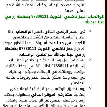
تعليمات محددة للرحلة، يمكنك التحدث مباشرة مع
ممثل الخدمة.
الواتساب: حجز تاكسي الكويت 97886111 بضغطة زر في
ا عبدالله:
في العصر الرقمي الحالي، أصبح
الواتساب
أداة
اتصال أساسية للعديد من الأشخاص.
تاكسي
الكويت في مينا عبدالله
يواكب هذا التطور ويوفر
لك خيار
حجز تاكسي الكويت 97886111 بضغطة
زر في مينا عبدالله
عبر تطبيق الواتساب.
ببساطة، أرسل رسالة نصية عبر تطبيق الواتساب
إلى الرقم 97886111 لطلب تاكسي. يمكنك كتابة
موقعك ووجهتك في الرسالة، وسيتم الرد عليك
في أقرب وقت ممكن لتأكيد الحجز وتزويدك بكافة
التفاصيل.
يوفر تطبيق الواتساب ميزة إضافية قيمة وهي
إمكانية
مشاركة الموقع الحالي
بسهولة. يمكنك
إرسال موقعك الدقيق عبر الواتساب بنقرة واحدة،
مما يسهل على سائق التاكسي العثور عليك بسرعة