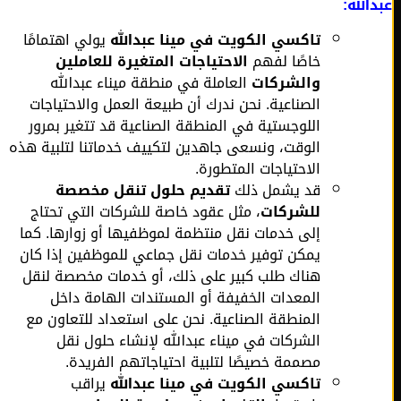
الله:
تاكسي الكويت في مينا عبدالله
يولي اهتمامًا
خاصًا لفهم
الاحتياجات المتغيرة للعاملين
والشركات
العاملة في منطقة ميناء عبدالله
الصناعية. نحن ندرك أن طبيعة العمل والاحتياجات
اللوجستية في المنطقة الصناعية قد تتغير بمرور
الوقت، ونسعى جاهدين لتكييف خدماتنا لتلبية هذه
الاحتياجات المتطورة.
قد يشمل ذلك
تقديم حلول تنقل مخصصة
للشركات
، مثل عقود خاصة للشركات التي تحتاج
إلى خدمات نقل منتظمة لموظفيها أو زوارها. كما
يمكن توفير خدمات نقل جماعي للموظفين إذا كان
هناك طلب كبير على ذلك، أو خدمات مخصصة لنقل
المعدات الخفيفة أو المستندات الهامة داخل
المنطقة الصناعية. نحن على استعداد للتعاون مع
الشركات في ميناء عبدالله لإنشاء حلول نقل
مصممة خصيصًا لتلبية احتياجاتهم الفريدة.
تاكسي الكويت في مينا عبدالله
يراقب