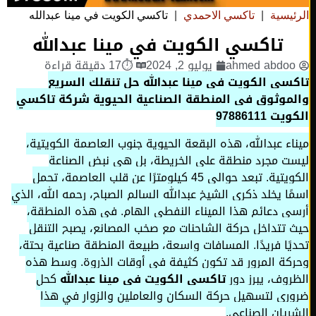
ئيسية
|
تاكسي الاحمدي
|
تاكسي الكويت في مينا عبدالله
تاكسي الكويت في مينا عبدالله
ahmed abdo
يوليو 2, 2024
⏱17 دقيقة قراءة
سي الكويت في مينا عبدالله حل تنقلك السريع
موثوق في المنطقة الصناعية الحيوية شركة تاكسي
ت 97886111
اء عبدالله، هذه البقعة الحيوية جنوب العاصمة الكويتية،
ت مجرد منطقة على الخريطة، بل هي نبض الصناعة
الكويتية. تبعد حوالي 45 كيلومترًا عن قلب العاصمة، تحمل
ًا يخلد ذكرى الشيخ عبدالله السالم الصباح، رحمه الله، الذي
ى دعائم هذا الميناء النفطي الهام. في هذه المنطقة،
 تتداخل حركة الشاحنات مع صخب المصانع، يصبح التنقل
يًا فريدًا. المسافات واسعة، طبيعة المنطقة صناعية بحتة،
كة المرور قد تكون كثيفة في أوقات الذروة. وسط هذه
روف، يبرز دور
تاكسي الكويت في مينا عبدالله
كحل
ري لتسهيل حركة السكان والعاملين والزوار في هذا
ريان الصناعي.