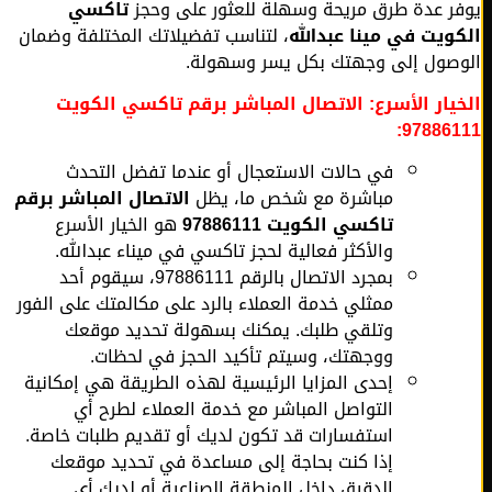
ر عدة طرق مريحة وسهلة للعثور على وحجز
تاكسي
ويت في مينا عبدالله
، لتناسب تفضيلاتك المختلفة وضمان
صول إلى وجهتك بكل يسر وسهولة.
يار الأسرع: الاتصال المباشر برقم تاكسي الكويت
978861
في حالات الاستعجال أو عندما تفضل التحدث
مباشرة مع شخص ما، يظل
الاتصال المباشر برقم
تاكسي الكويت 97886111
هو الخيار الأسرع
والأكثر فعالية لحجز تاكسي في ميناء عبدالله.
بمجرد الاتصال بالرقم 97886111، سيقوم أحد
ممثلي خدمة العملاء بالرد على مكالمتك على الفور
وتلقي طلبك. يمكنك بسهولة تحديد موقعك
ووجهتك، وسيتم تأكيد الحجز في لحظات.
إحدى المزايا الرئيسية لهذه الطريقة هي إمكانية
التواصل المباشر مع خدمة العملاء لطرح أي
استفسارات قد تكون لديك أو تقديم طلبات خاصة.
إذا كنت بحاجة إلى مساعدة في تحديد موقعك
الدقيق داخل المنطقة الصناعية أو لديك أي