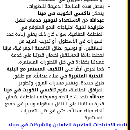
بفضل هذه المتابعة الدقيقة للتطورات،
يتمكن
تاكسي الكويت في مينا
عبدالله
من
الاستعداد لتوفير خدمات تنقل
متزايدة
لتلبية احتياجات النمو المتوقع في
المنطقة الصناعية. سواء كان ذلك يعني زيادة عدد
السيارات في الأسطول، أو تدريب المزيد من
السائقين، أو توسيع نطاق التغطية الجغرافية، فإننا
نخطط دائمًا للمستقبل لضمان قدرتنا على خدمة
عملائنا بكفاءة في ظل التطورات المستمرة.
كما نحرص أيضًا على
التكيف المستمر مع البنية
التحتية المتغيرة
في ميناء عبدالله. مع ظهور
طرق جديدة، وتغيير مسارات المرور، وتطوير
المرافق الصناعية، يقوم
تاكسي الكويت في مينا
عبدالله
بتحديث خرائطه ومعرفته بالمنطقة لضمان
قدرة سائقينا على التنقل بسهولة ويسر في جميع
أنحاء ميناء عبدالله، حتى في ظل التغييرات
المستمرة.
ية الاحتياجات المتغيرة للعاملين والشركات في ميناء