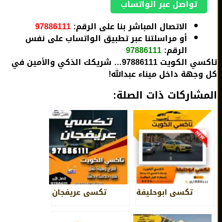
تواصل عبر الواتساب
الاتصال المباشر بنا على الرقم:
97886111
أو مراسلتنا عبر تطبيق الواتساب على نفس
الرقم:
97886111
تاكسي الكويت 97886111… شريكك الذكي والأمين في
وجهة داخل ميناء عبدالله!
مشاركات ذات الصلة:
تكسي ابوحليفة
تكسي عريفجان