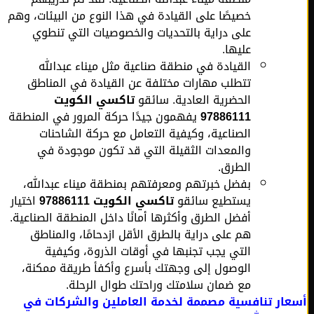
خصيصًا على القيادة في هذا النوع من البيئات، وهم
على دراية بالتحديات والخصوصيات التي تنطوي
عليها.
القيادة في منطقة صناعية مثل ميناء عبدالله
تتطلب مهارات مختلفة عن القيادة في المناطق
الحضرية العادية. سائقو
تاكسي الكويت
97886111
يفهمون جيدًا حركة المرور في المنطقة
الصناعية، وكيفية التعامل مع حركة الشاحنات
والمعدات الثقيلة التي قد تكون موجودة في
الطرق.
بفضل خبرتهم ومعرفتهم بمنطقة ميناء عبدالله،
يستطيع سائقو
تاكسي الكويت 97886111
اختيار
أفضل الطرق وأكثرها أمانًا داخل المنطقة الصناعية.
هم على دراية بالطرق الأقل ازدحامًا، والمناطق
التي يجب تجنبها في أوقات الذروة، وكيفية
الوصول إلى وجهتك بأسرع وأكفأ طريقة ممكنة،
مع ضمان سلامتك وراحتك طوال الرحلة.
ار تنافسية مصممة لخدمة العاملين والشركات في