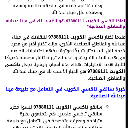
ودقة فائقة، خاصة في منطقة صناعية واسعة
ومعقدة مثل ميناء عبدالله.
لماذا تاكسي الكويت 97886111 هو الأنسب لك في مينا عبدالله
مناطق الصناعية؟
ما تختار
تاكسي الكويت 97886111
لتنقلاتك في ميناء
الله والمناطق الصناعية الأخرى، فإنك تختار أكثر من مجرد
ة نقل. أنت تختار شريكًا موثوقًا يفهم احتياجاتك الخاصة
هذه البيئة الفريدة، ويقدم لك تجربة تنقل مصممة خصيصًا
بية هذه الاحتياجات. هناك عدة أسباب رئيسية تجعل
تاكسي
ت 97886111
هو الخيار الأنسب لك في ميناء عبدالله
مناطق الصناعية.
ة سائقي تاكسي الكويت في التعامل مع طبيعة مينا
الله الصناعية:
سائقو
تاكسي الكويت 97886111
ليسوا مجرد
سائقي تاكسي عاديين. هم يتمتعون بخبرة
متراكمة ومعرفة متخصصة في التعامل مع طبيعة
منطقة ميناء عبدالله الصناعية. لقد تم تدريبهم