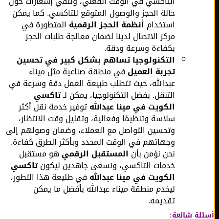
التاكسي في الوقت الفعلي، وتلقي إشعارات حول
حالة الحجز والوصول المتوقع للتاكسي. كما يمكن
استخدام
أنظمة الحجز الرقمية
المتطورة في
مركز الاتصال لدينا لضمان معالجة طلبات الحجز
بكفاءة وسرعة ودقة.
التكنولوجيا تساهم بشكل كبير في تحسين
تجربة العميل
في منطقة صناعية مثل ميناء
عبدالله، حيث تتطلب طبيعة العمل دقة وسرعة في
التنقل. بفضل التكنولوجيا، يمكن لـ
تاكسي
الكويت في مينا عبدالله
توفير خدمة نقل أكثر
سلاسة وتنظيمًا وفعالية، وتقليل وقت الانتظار،
وتحسين التواصل مع العملاء، وضمان وصولهم إلى
وجهاتهم في الوقت المحدد وبأكثر الطرق كفاءة.
نحن نؤمن بأن
المستقبل الرقمي
هو مستقبل
خدمات التاكسي، ونسعى جاهدين ليكون
تاكسي
الكويت في مينا عبدالله
في طليعة هذا التطور،
ليخدم منطقة ميناء عبدالله بأفضل ما يمكن
تقديمه.
لة شائعة: