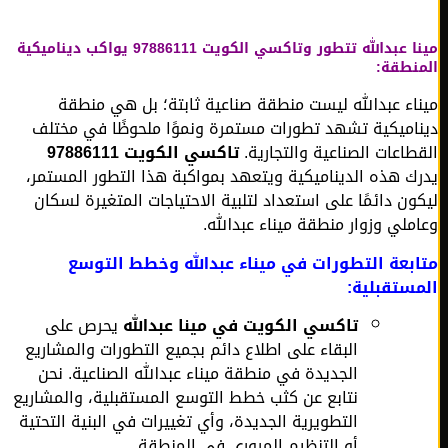
مينا عبدالله تتطور وتاكسي الكويت 97886111 يواكب ديناميكية
نطقة:
اء عبدالله ليست منطقة صناعية ثابتة؛ بل هي منطقة
اميكية تشهد تطورات مستمرة ونموًا ملحوظًا في مختلف
طاعات الصناعية والتجارية.
تاكسي الكويت 97886111
ك هذه الديناميكية ويتعهد بمواكبة هذا التطور المستمر،
ون دائمًا على استعداد لتلبية الاحتياجات المتغيرة لسكان
ملي وزوار منطقة ميناء عبدالله.
بعة التطورات في ميناء عبدالله وخطط التوسع
ستقبلية:
تاكسي الكويت في مينا عبدالله
يحرص على
البقاء على اطلاع دائم بجميع التطورات والمشاريع
الجديدة في منطقة ميناء عبدالله الصناعية. نحن
نتابع عن كثب خطط التوسع المستقبلية، والمشاريع
التطويرية الجديدة، وأي تغييرات في البنية التحتية
أو التنظيم المروري في المنطقة.