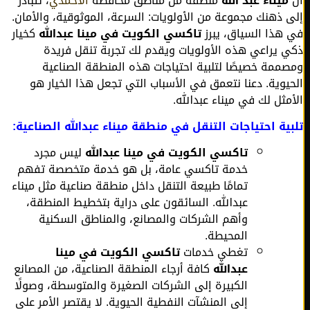
ميناء عبد الله
منطقة من مناطق محافظة
الأحمدي
، تتبادر
 ذهنك مجموعة من الأولويات: السرعة، الموثوقية، والأمان.
هذا السياق، يبرز
تاكسي الكويت في مينا عبدالله
كخيار
 يراعي هذه الأولويات ويقدم لك تجربة تنقل فريدة
ممة خصيصًا لتلبية احتياجات هذه المنطقة الصناعية
يوية. دعنا نتعمق في الأسباب التي تجعل هذا الخيار هو
مثل لك في ميناء عبدالله.
ية احتياجات التنقل في منطقة ميناء عبدالله الصناعية:
تاكسي الكويت في مينا عبدالله
ليس مجرد
خدمة تاكسي عامة، بل هو خدمة متخصصة تفهم
تمامًا طبيعة التنقل داخل منطقة صناعية مثل ميناء
عبدالله. السائقون على دراية بتخطيط المنطقة،
وأهم الشركات والمصانع، والمناطق السكنية
المحيطة.
تغطي خدمات
تاكسي الكويت في مينا
عبدالله
كافة أرجاء المنطقة الصناعية، من المصانع
الكبيرة إلى الشركات الصغيرة والمتوسطة، وصولًا
إلى المنشآت النفطية الحيوية. لا يقتصر الأمر على