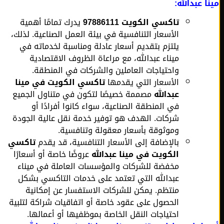
ا عبدالله:
تاكسي الكويت 97886111
يدرك تمامًا أهمية
الأسعار التنافسية في بيئة العمل الصناعية. لذلك،
يلتزم بتقديم أسعار عادلة ومناسبة لخدماته في
ميناء عبدالله، مع مراعاة الظروف الاقتصادية
واحتياجات العاملين والشركات في المنطقة.
الأسعار التي يقدمها
تاكسي الكويت في مينا
عبدالله
مصممة خصيصًا لتكون في متناول الجميع
في المنطقة الصناعية، سواء كانوا أفرادًا أو
شركات. الهدف هو توفير خدمة نقل عالية الجودة
وموثوقة بأسعار معقولة وتنافسية.
بالإضافة إلى الأسعار التنافسية، قد يقدم
تاكسي
الكويت في مينا عبدالله
عروضًا خاصة أو أسعارًا
مخفضة للشركات والمؤسسات العاملة في ميناء
عبدالله التي تعتمد على خدمات التاكسي بشكل
منتظم. يمكن للشركات الاستفسار عن إمكانية
الحصول على عقود خاصة أو اتفاقيات شراكة لتلبية
احتياجات النقل الخاصة بموظفيها أو أعمالها.