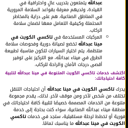
عبدالله
يتمتعون بتدريب عالٍ واحترافية في
القيادة، ولديهم معرفة بقواعد السلامة المرورية
في المناطق الصناعية. هم على دراية بالمخاطر
المحتملة وكيفية التعامل معها لضمان سلامة
الركاب.
المركبات المستخدمة في
تاكسي الكويت في
مينا عبدالله
تخضع لصيانة دورية وفحوصات سلامة
منتظمة. يتم اختيار السيارات لتكون مناسبة لطبيعة
الطرق في ميناء عبدالله، مع التركيز على توفير
أقصى درجات الأمان والراحة للركاب.
شف خدمات تاكسي الكويت المتنوعة في مينا عبدالله لتلبية
ة احتياجاتك:
ك
تاكسي الكويت في مينا عبدالله
أن احتياجات التنقل
لف من شخص لآخر ومن موقف لآخر. لذلك، يقدم مجموعة
وعة من الخدمات المصممة خصيصًا لتلبية كافة احتياجاتك في
قة ميناء عبدالله الصناعية. سواء كنت بحاجة إلى خدمة
ية أو تخطط لرحلة مستقبلية، ستجد في خدمات
تاكسي
ويت في مينا عبدالله
ما يناسبك تمامًا.