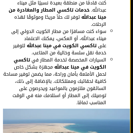
كنت قادمًا من منطقة بعيدة نسبيًا مثل ميناء
عبدالله.
خدمات تاكسي المطار والمغادرة من
مينا عبدالله
توفر لك حلاً مريحًا وموثوقًا لهذه
الرحلات.
سواء كنت مسافرًا من مطار الكويت الدولي إلى
ميناء عبدالله، أو العكس، يمكنك الاعتماد
على
تاكسي الكويت في مينا عبدالله
لتوفير
خدمة نقل سلسة وخالية من المتاعب.
السيارات المخصصة لخدمة المطار في
تاكسي
الكويت في مينا عبدالله
مجهزة بشكل خاص
لحمل الأمتعة بأمان وراحة، مما يضمن توفير مساحة
كافية لحقائبك وممتلكاتك. بالإضافة إلى ذلك،
السائقون ملتزمون بالمواعيد ويحرصون على
توصيلك إلى المطار أو استلامك منه في الوقت
المناسب تمامًا.