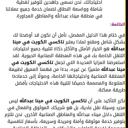
احتياجاتك. نحن نسعى جاهدين لتوفير تغطية
شاملة وواسعة النطاق لضمان خدمة جميع عملائنا
في منطقة ميناء عبدالله والمناطق المجاورة.
تمة:
ختام هذا الدليل المفصل، نأمل أن نكون قد أوضحنا لك
ل شامل ومقنع لماذا يعتبر
تاكسي الكويت في مينا
الله
هو الخيار الأمثل والأكثر ذكاءً لتلبية جميع احتياجات
نقل الخاصة بك في هذه المنطقة الصناعية الحيوية. لقد
عرضنا المزايا العديدة التي تجعل
تاكسي الكويت في
ا عبدالله
متميزًا عن غيره، بدءًا من فهمنا العميق لطبيعة
نطقة الصناعية واحتياجاتها الخاصة، وصولًا إلى خدماتנו
تنوعة والمصممة خصيصًا لتلبية هذه الاحتياجات بأفضل
قة ممكنة.
ر التأكيد على أن
تاكسي الكويت في مينا عبدالله
ليس
د وسيلة نقل عادية، بل هو شريكك الموثوق والفعال في
نقل داخل ميناء عبدالله والمناطق الصناعية الأخرى. نحن نلتزم
فير خدمة موثوقة وآمنة ومريحة وسريعة، بأسعار تنافسية