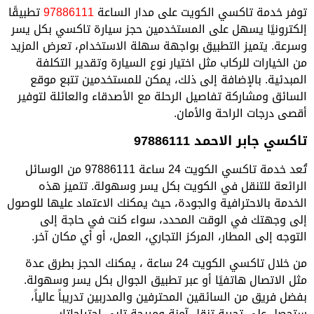
توفر خدمة تاكسي الكويت على مدار الساعة
97886111
تطبيقًا
إلكترونيًا يسهل على المستخدمين حجز سيارة تاكسي بكل يسر
وسرعة. يتميز التطبيق بواجهة سهلة الاستخدام، تعرض المزيد
من الخيارات للركاب مثل اختيار نوع السيارة وتقدير التكلفة
المبدئية. بالإضافة إلى ذلك، يمكن للمستخدمين تتبع موقع
السائق ومشاركة تفاصيل الرحلة مع الأصدقاء والعائلة لتوفير
أقصى درجات الراحة والأمان.
تاكسي جابر الاحمد 97886111
تُعد خدمة تاكسي الكويت 24 ساعة 97886111 من الوسائل
الرائعة للتنقل في الكويت بكل يسر وسهولة. تتميز هذه
الخدمة بالاحترافية والجودة، حيث يمكنك الاعتماد عليها للوصول
إلى وجهتك في الوقت المحدد، سواء كنت في حاجة إلى
التوجه إلى المطار، المركز التجاري، العمل، أو أي مكان آخر.
من خلال تاكسي الكويت 24 ساعة ، يمكنك الحجز بطرق عدة
مثل الاتصال هاتفيًا أو عبر تطبيق الجوال بكل يسر وسهولة.
بفضل فريق من السائقين المحترفين والمدربين تدريباً عالياً،
ستحصل على تجربة تنقل آمنة ومريحة تلبي احتياجاتك.