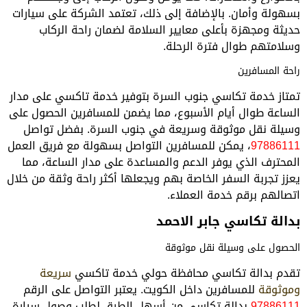
بسهولة وأمان. بالإضافة إلى ذلك، تعتمد الشركة على سيارات
حديثة ومجهزة بأعلى معايير السلامة لضمان راحة الركاب
وسلامتهم طوال فترة الرحلة.
راحة المسافرين
تمتاز خدمة تكاسي جنوب السرة بتوفير خدمة تاكسي على مدار
الساعة طوال أيام الأسبوع، مما يضمن للمسافرين الحصول على
وسيلة نقل موثوقة وسريعة في جنوب السرة. بفضل تواصل
97886111
، يمكن للمسافرين التواصل بسهولة مع فريق العمل
المحترف الذي يوفر الدعم والمساعدة على مدار الساعة، مما
يعزز تجربة السفر الخاصة بهم ويجعلها أكثر راحة وثقة من خلال
اتصالهم برقم خدمة العملاء.
بدالة تكاسي جابر الاحمد
الحصول على وسيلة نقل موثوقة
تقدم بدالة تكاسي محافظة حولي خدمة تاكسي
سريعة
وموثوقة
للمسافرين داخل الكويت. يعتبر التواصل على الرقم
97886111
بدالة تكاسي من أسهل الطرق لطلب وصول سيارة