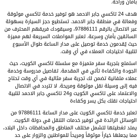
بأمان وراحة.
هدف 24 تاكسي جابر الاحمد هو توفير خدمة تاكسي موثوقة
وفعالة في منطقة جابر الاحمد. تستطيع حجز السيارة بسهولة
عبر الاتصال بالرقم 97886111، وسيقودك فريقهم المحترف من
السائقين بأمان وسرعة. تعتبر المواصلات السريعة لهم مميزة
حيث يُقدمون خدمة توصيل على مدار الساعة طوال الأسبوع
لتلبية احتياجات العملاء في أي وقت.
استمتع بتجربة سفر متميزة مع سلسلة تاكسي الكويت، حيث
الجودة والكفاءة تأتي في المقدمة. تفاصيل مدروسة وخدمة
عملاء متفانية تضمن لك تجربة سفر مثالية في أي وقت تحتاج
فيه إلى وسيلة نقل موثوقة ومريحة. لا تتردد في الاتصال
والاعتماد على تاكسي الكويت و24 تاكسي جابر الاحمد لتلبية
احتياجات نقلك بكل يسر وكفاءة
تعتبر خدمة تاكسي الكويت على مدار الساعة 97886111 من
الوسائل الرائدة في توفير خدمات التنقل في دولة الكويت.
يمتد تغطيتها لتشمل مختلف المناطق والمحافظات داخل البلاد،
مما يجعلها خياراً موثوقاً ومريحاً للمواطنين والزوار على حد