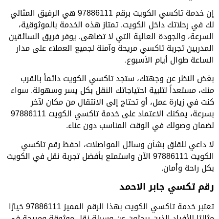
إن خدمة تاكسي الكويت برقم 97886111 هي الرفيق المثالي
لك في رحلاتك داخل الكويت. تمتاز هذه الخدمة بالموثوقية،
السرعة، والجودة العالية التي لا تضاهى. يوفر فريق السائقين
المدربين تجربة تاكسي مريحة وآمنة لجميع العملاء على مدار
الساعة طوال أيام الأسبوع.
بغض النظر عن وجهتك، ستجد تاكسي الكويت دائماً بالقرب
منك، مستعداً لتلبية احتياجاتك النقل بكل يسر وسهولة. سواء
كنت في زيارة عمل، أو تحتاج إلى الانتقال من مكان لآخر
بسرعة، يمكنك الاعتماد على خدمة تاكسي الكويت 97886111
لضمان وصولك في الوقت المناسب دون عناء.
لا داعي للقلق بشأن وسائل المواصلات، احفظ رقم تاكسي
الكويت 97886111 الآن واستمتع بأفضل تجربة نقل في الكويت
بكل راحة وأمان.
رقم تكسي جابر الاحمد
تعتبر خدمة تاكسي الكويت بهذا الرقم المميز 97886111 خيارًا
مثاليًا للأفراد الذين يبحثون عن وسيلة نقل موثوقة ومريحة في