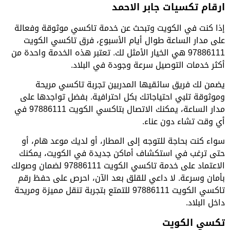
ارقام تكسيات جابر الاحمد
إذا كنت في الكويت وتبحث عن خدمة تاكسي موثوقة وفعالة
على مدار الساعة طوال أيام الأسبوع، فرق تاكسي الكويت
97886111 هي الخيار الأمثل لك. تعتبر هذه الخدمة واحدة من
أكثر خدمات التوصيل سرعة وجودة في البلاد.
يضمن لك فريق سائقيها المدربين تجربة تاكسي مريحة
وموثوقة تلبي احتياجاتك بكل احترافية. بفضل تواجدها على
مدار الساعة، يمكنك الاتصال بتاكسي الكويت 97886111 في
أي وقت تشاء دون عناء.
سواء كنت بحاجة للتوجه إلى المطار، أو لديك موعد هام، أو
حتى ترغب في استكشاف أماكن جديدة في الكويت، يمكنك
الاعتماد على خدمة تاكسي الكويت 97886111 لضمان وصولك
بأمان وسرعة. لا داعي للقلق بعد الآن، احرص على حفظ رقم
تاكسي الكويت 97886111 للتمتع بتجربة تنقل مميزة ومريحة
داخل البلاد.
تكسي الكويت