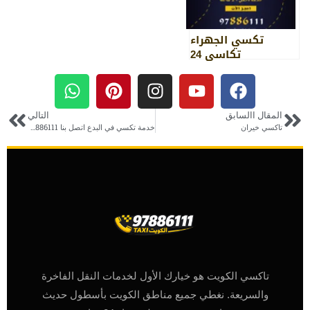
تكسي الجهراء
تكاسي 24
المقال االسابق
التالي
تاكسي خيران
خدمة تكسي في البدع اتصل بنا 97886111
تاكسي الكويت هو خيارك الأول لخدمات النقل الفاخرة
والسريعة. نغطي جميع مناطق الكويت بأسطول حديث