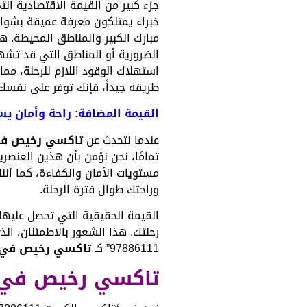
جزء كبير من القيمة الاقتصادية الت
خبراء يمتلكون معرفة عميقة بشوا
مبارك الكبير والمناطق المحيطة. 
الضرورية أو المناطق التي قد تشهد
استهلاك الوقود اللازم للرحلة، مم
طريقه جيداً، فإنك توفر على نفسك
القيمة المضافة: راحة وأمان ي
عندما نتحدث عن
تاكسي رخيص في
تمامًا، نحن نؤمن بأن هذين العنصري
مستويات الأمان والكفاءة، كما أنن
وراحتك طوال فترة الرحلة.
القيمة الحقيقية التي تحصل عليها 
رحلتك. هذا الشعور بالاطمئنان، ال
97886111” كـ
تاكسي رخيص في 
تاكسي رخيص في 