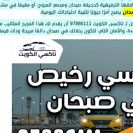
 مرافقها الترفيهية كحديقة صبحان ومجمع المروج، أو مقيمًا في مشا
حان
يصبح أمرًا حيويًا لتلبية احتياجاتك اليومية.
هذا المقال سيكشف لك كيف يمكن لـ تاكسي الكويت 97886111 أن يقدم ل
ة، والأمان التام، لتكون رحلاتك في صبحان دائمًا مريحة وذات قيم