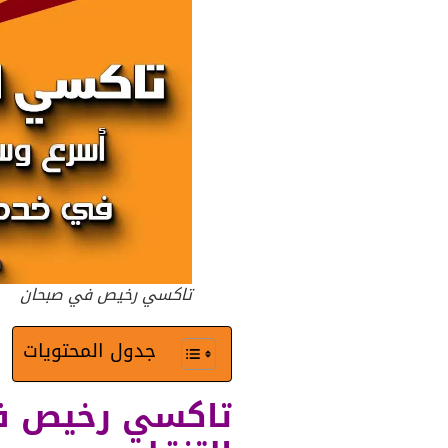
تاكسي رخيص في صبحان
جدول المحتويات
تاكسي رخيص ف