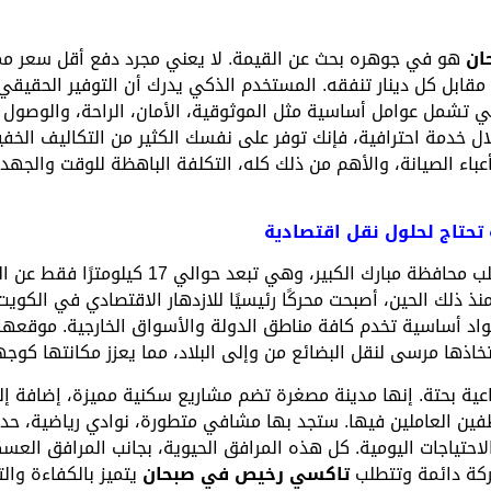
ان
هو في جوهره بحث عن القيمة. لا يعني مجرد دفع أقل سعر م
قابل كل دينار تنفقه. المستخدم الذكي يدرك أن التوفير الحقيق
 تشمل عوامل أساسية مثل الموثوقية، الأمان، الراحة، والوصول ف
ل خدمة احترافية، فإنك توفر على نفسك الكثير من التكاليف الخف
باء الصيانة، والأهم من ذلك كله، التكلفة الباهظة للوقت والجهد
تحتاج لحلول نقل اقتصادية
الصناعية في قلب محافظة مبارك الكبير، وه
طقة الحيوية في عام 1973، ومنذ ذلك الحين، أصبحت محركًا رئيسيًا للازدهار الاقتصادي ف
مواد أساسية تخدم كافة مناطق الدولة والأسواق الخارجية. موقعها 
اذها مرسى لنقل البضائع من وإلى البلاد، مما يعزز مكانتها كوجهة 
ية بحتة. إنها مدينة مصغرة تضم مشاريع سكنية مميزة، إضافة إ
فين العاملين فيها. ستجد بها مشافي متطورة، نوادي رياضية، حدا
احتياجات اليومية. كل هذه المرافق الحيوية، بجانب المرافق العسكر
حركة دائمة وتتطلب
تاكسي رخيص في صبحان
يتميز بالكفاءة والت