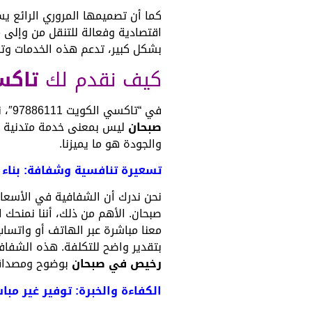
كما أن تصميمها المروري الرائع ي
اقتصادية وفعالة للتنقل من وإلى 
بشكل كبير، تدعم هذه الخدمات وت
كيف نقدم لك
تاكس
في “تاكسي الكويت 97886111″، نؤمن بأن تقديم قيمة ممتازة لعملائنا هو أساس التميز. نحن نسعى لتقديم
صبحان
ليس بمعنى خدمة متدنية الج
والجودة هو ما يميزنا.
تسعيرة تنافسية وشفافة: بناء ا
نحن ندرك أن الشفافية في الأسعار 
صبحان. الأهم من ذلك، أننا نمنحك 
بتقدير واضح للتكلفة. هذه الشفافي
رخيص في صبحان
بوضوح ومصداقي
الكفاءة والخبرة: توفير غير مب