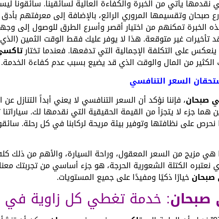
ي نقدمها يأتي من الخبرة والكفاءة العالية لسائقينا. سائقونا ليس
رع صبحان وتقسيمها المروري الرائع، بالإضافة إلى معرفتهم بأد
هذه الخبرة تمكنهم من اختيار أقصر وأسرع الطرق للوصول إلى وجهت
 تأخيرات غير متوقعة. هذا لا يوفر عليك فقط الوقت الثمين (الذي 
ا ينعكس على التكلفة الإجمالية التي تدفعها. فعندما تختار
تاكسي
 الكثير من المال والوقت الذي قد يضيع بسبب عدم كفاءة الخدمة.
ستحقان السعر التنافسي
 صبحان
، فإننا نؤكد أن السعر التنافسي لا يعني أبداً التنازل عن 
ن هما جزء لا يتجزأ من القيمة الحقيقية التي نقدمها لك. سياراتنا 
ا نحرص على نظافتها وتوفير بيئة مريحة لركابنا في كل رحلة. سائق
هي مزيج من السعر المعقول، وراحة السيارة، والأهم من ذلك كله، 
ذي نعتبره الكتلة الشعورية الحرجة، هو جزء أساسي من تجربتك معنا
صبحان
خيارًا ذكيًا ومفيدًا على جميع المستويات.
صبحان
: خدمة تغطي كل زاوية في ا