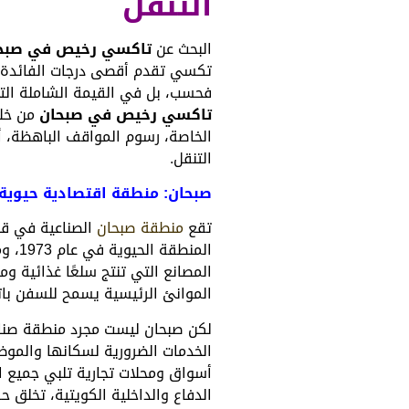
التنقل
البحث عن
تاكسي رخيص في صبح
تكسي تقدم أقصى درجات الفائدة م
فحسب، بل في القيمة الشاملة التي
تاكسي رخيص في صبحان
من خلا
الخاصة، رسوم المواقف الباهظة، أع
التنقل.
صبحان: منطقة اقتصادية حيوية 
تقع
منطقة صبحان
المن
المصانع التي تنتج سلعًا غذائية و
الموانئ الرئيسية يسمح للسفن باتخ
لكن صبحان ليست مجرد منطقة صناع
الخدمات الضرورية لسكانها والموظ
أسواق ومحلات تجارية تلبي جميع ال
الدفاع والداخلية الكويتية، تخلق 