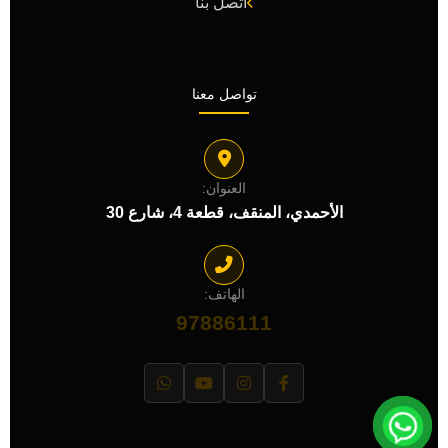
اتصل بنا
تواصل معنا
العنوان:
الأحمدي، المنقف، قطعة 4، شارع 30
الهاتف:
97886111