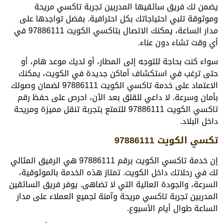
يضمن لك فريق سائقيها المدربين تجربة تاكسي مريحة
وموثوقة تلبي احتياجاتك بكل احترافية. بفضل تواجدها على
مدار الساعة، يمكنك الاتصال بتاكسي الكويت 97886111 في
أي وقت تشاء دون عناء.
سواء كنت بحاجة للتوجه إلى المطار، أو لديك موعد هام، أو
حتى ترغب في استكشاف أماكن جديدة في الكويت، يمكنك
الاعتماد على خدمة تاكسي الكويت 97886111 لضمان وصولك
بأمان وسرعة. لا داعي للقلق بعد الآن، احرص على حفظ رقم
تاكسي الكويت 97886111 للتمتع بتجربة تنقل مميزة ومريحة
داخل البلاد.
تكسي الكويت 97886111
إن خدمة تاكسي الكويت برقم 97886111 هي الرفيق المثالي
لك في رحلاتك داخل الكويت. تمتاز هذه الخدمة بالموثوقية،
السرعة، والجودة العالية التي لا تضاهى. يوفر فريق السائقين
المدربين تجربة تاكسي مريحة وآمنة لجميع العملاء على مدار
الساعة طوال أيام الأسبوع.