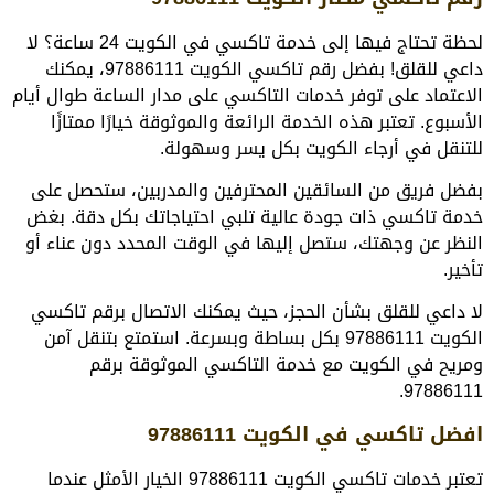
لحظة تحتاج فيها إلى خدمة تاكسي في الكويت 24 ساعة؟ لا
داعي للقلق! بفضل رقم تاكسي الكويت 97886111، يمكنك
الاعتماد على توفر خدمات التاكسي على مدار الساعة طوال أيام
الأسبوع. تعتبر هذه الخدمة الرائعة والموثوقة خيارًا ممتازًا
للتنقل في أرجاء الكويت بكل يسر وسهولة.
بفضل فريق من السائقين المحترفين والمدربين، ستحصل على
خدمة تاكسي ذات جودة عالية تلبي احتياجاتك بكل دقة. بغض
النظر عن وجهتك، ستصل إليها في الوقت المحدد دون عناء أو
تأخير.
لا داعي للقلق بشأن الحجز، حيث يمكنك الاتصال برقم تاكسي
الكويت 97886111 بكل بساطة وبسرعة. استمتع بتنقل آمن
ومريح في الكويت مع خدمة التاكسي الموثوقة برقم
97886111.
افضل تاكسي في الكويت 97886111
تعتبر خدمات تاكسي الكويت 97886111 الخيار الأمثل عندما