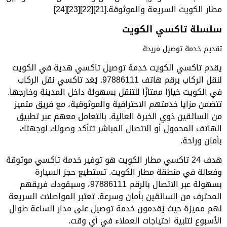
مطار الكويت السريعة والموثوقة.[21][22][23][24]
سلسلة تاكسي الكويت
تقديم خدمة توصيل مريحة
يقدم تاكسي الكويت خدمة توصيل تاكسي هدية في الكويت
لنقل الركاب برقم هاتف 97886111. يُعَد تاكسي نقل الركاب
في الكويت خيارًا ممتازًا للتنقل بسهولة داخل المدينة وخارجها.
تتضمن مزايا خدمتهم الاحترافية والموثوقية، مع فريق متميز
من السائقين ذوي الخبرة العالية. بالتعامل معهم عبر تطبيق
الهاتف المحمول أو الاتصال المباشر تتأكد وصولك لوجهتك
بأمان وراحة.
هدف 24 تاكسي مطار الكويت هو توفير خدمة تاكسي موثوقة
وفعالة في منطقة مطار الكويت. تستطيع حجز السيارة
بسهولة عبر الاتصال بالرقم 97886111، وسيقودك فريقهم
المحترف من السائقين بأمان وسرعة. تعتبر المواصلات السريعة
لهم مميزة حيث يُقدمون خدمة توصيل على مدار الساعة طوال
الأسبوع لتلبية احتياجات العملاء في أي وقت.