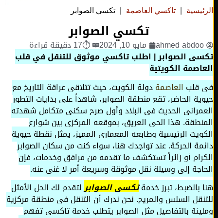
ئيسية
|
تاكسي العاصمة
|
تكسي الصوابر
تكسي الصوابر
ahmed abdo
مايو 10, 2024
⏱17 دقيقة قراءة
ي الصوابر | اطلب تاكسي موثوق للتنقل في قلب
اصمة الكويتية
 قلب
العاصمة
دولة الكويت، حيث تتلاقى عراقة التاريخ مع
ية الحاضر، تقع منطقة الصوابر، شاهداً على بدايات التطور
مراني الحديث في البلاد وأول صرح سكني متكامل شهدته
نطقة. هذا الحي العريق، بموقعه المركزي بين شوارع
ويت الرئيسية وطابعه المعماري المميز، يمثل نقطة حيوية
مة الحركة. عند تواجدك هنا، سواء كنت من سكان الصوابر
رام أو زائراً تستكشف ما تقدمه من مرافق وخدمات، فإن
اجة إلى وسيلة نقل موثوقة وسريعة أمر لا غنى عنه.
 بالضبط، تبرز خدمة
تكسي الصوابر
لتقدم لك الحل الأمثل
نقل السلس والمريح. نحن ندرك أن التنقل في منطقة مركزية
يئة بالتفاصيل مثل الصوابر يتطلب خدمة تاكسي تفهم