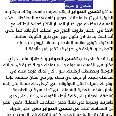
الشمال والغرب.
قو
تكسي الصوابر
لديهم معرفة واسعة وشاملة بشبكة
رق التي تربط منطقة الصوابر بكافة هذه المحافظات. هذه
عرفة تمكنهم من اختيار المسار الأكثر كفاءة لرحلتك، مع
خذ في الاعتبار ظروف المرور في مختلف الأوقات. هذا يعني
 لست بحاجة لأن تكون خبيراً في طرق الكويت؛ سائقنا
حترف يتولى مهمة الملاحة بأكملها، ليوفر عليك عناء
خطيط والقيادة في طرق قد تكون غير مألوفة لك.
القدرة على طلب
تكسي الصوابر
والانطلاق منه إلى أي
ن في الكويت بسهولة ويسر تمنحك مرونة كبيرة في حياتك
ومية وتخطيطك لرحلاتك. سواء كان لديك موعد مهم في
فظة بعيدة أو ترغب في قضاء يوم في مكان مختلف، فإننا
ر لك وسيلة النقل الموثوقة التي تجعل ذلك ممكناً بكل راحة
ان. هذه التغطية الشاملة التي تمتد من قلب العاصمة
طقة الصوابر) إلى كافة أرجاء الكويت هي دليل على مدى
زيتنا وقدرتنا على تلبية جميع احتياجاتك التنقلية، بغض النظر
المسافة. ثقتك في
تكسي الصوابر
تعني اختيار شريك
ه الخبرة والسلطة لتغطية كافة تنقلاتك في الكويت براحة