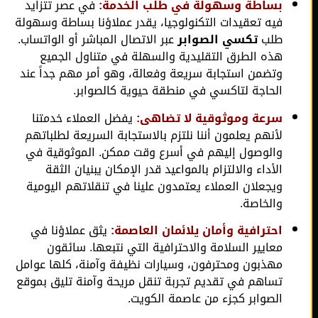
بساطة وسهولة في طلب الخدمة:
في عصر تتزايد
فيه تعقيدات التكنولوجيا، يقدر عملاؤنا بساطة وسهولة
طلب
تكسي الصوابر
عبر الاتصال المباشر أو الواتساب.
هذه الطرق التقليدية والسهلة في متناول الجميع
وتضمن استجابة سريعة وفعالة، وهو أمر مهم جداً عند
الحاجة لتاكسي في منطقة حيوية كالصوابر.
سرعة وموثوقية لا تضاهى:
يفضل العملاء خدمتنا
لأنهم يعلمون أننا نلتزم بالاستجابة السريعة لطلباتهم
والوصول إليهم في أسرع وقت ممكن. الموثوقية في
الأداء والالتزام بالمواعيد قدر الإمكان يبنيان الثقة
ويجعلان العملاء يعتمدون علينا في تنقلاتهم اليومية
والخاصة.
احترافية وأمان يلائمان العاصمة:
يثق عملاؤنا في
معايير السلامة والاحترافية التي نتبعها. سائقون
مهذبون ومحترفون، وسيارات نظيفة وآمنة، كلها عوامل
تساهم في تقديم تجربة تنقل مريحة وآمنة تليق بموقع
الصوابر كجزء من عاصمة الكويت.