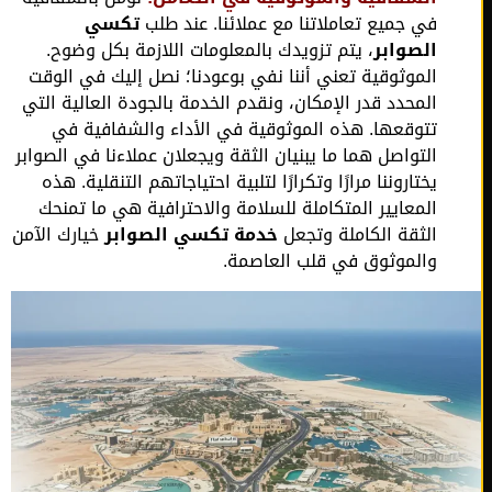
في جميع تعاملاتنا مع عملائنا. عند طلب
تكسي
الصوابر
، يتم تزويدك بالمعلومات اللازمة بكل وضوح.
الموثوقية تعني أننا نفي بوعودنا؛ نصل إليك في الوقت
المحدد قدر الإمكان، ونقدم الخدمة بالجودة العالية التي
تتوقعها. هذه الموثوقية في الأداء والشفافية في
التواصل هما ما يبنيان الثقة ويجعلان عملاءنا في الصوابر
يختاروننا مرارًا وتكرارًا لتلبية احتياجاتهم التنقلية. هذه
المعايير المتكاملة للسلامة والاحترافية هي ما تمنحك
الثقة الكاملة وتجعل
خدمة تكسي الصوابر
خيارك الآمن
والموثوق في قلب العاصمة.