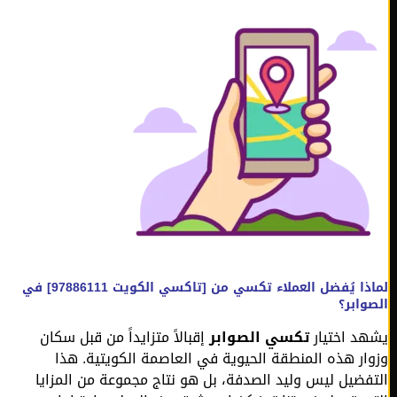
لماذا يُفضل العملاء تكسي من [تاكسي الكويت 97886111] في
وابر؟
د اختيار
تكسي الصوابر
إقبالاً متزايداً من قبل سكان
ار هذه المنطقة الحيوية في العاصمة الكويتية. هذا
فضيل ليس وليد الصدفة، بل هو نتاج مجموعة من المزايا