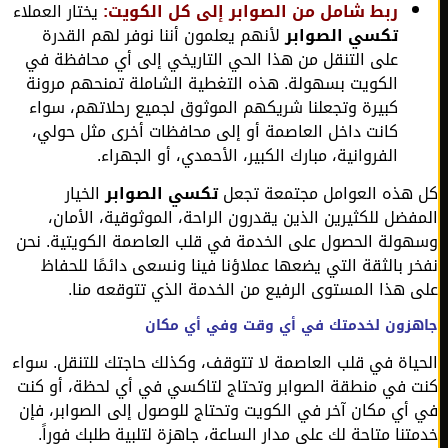
ربط شامل من الصوابر إلى كل الكويت:
يختار العملاء
تكسي الصوابر
لأنهم يعلمون أننا نوفر لهم القدرة
على التنقل من هذا الحي التاريخي إلى أي محافظة في
الكويت بسهولة. هذه التغطية الشاملة تمنحهم مرونة
كبيرة وتجعلنا شريكهم الموثوق لجميع رحلاتهم، سواء
كانت داخل العاصمة أو إلى محافظات أخرى مثل حولي،
الفروانية، مبارك الكبير، الأحمدي، أو الجهراء.
هذه العوامل مجتمعة تجعل
تكسي الصوابر
الخيار
فضل للكثيرين الذين يقدرون الراحة، الموثوقية، الأمان،
ولة الحصول على الخدمة في قلب العاصمة الكويتية. نحن
ر بالثقة التي يضعها عملاؤنا فينا ونسعى دائمًا للحفاظ
 هذا المستوى الرفيع من الخدمة الذي تتوقعه منا.
زون لخدمتك في أي وقت وفي أي مكان
ياة في قلب العاصمة لا تتوقف، وكذلك حاجتك للتنقل. سواء
 في منطقة الصوابر وتحتاج لتاكسي في أي لحظة، أو كنت
أي مكان آخر في الكويت وتحتاج للوصول إلى الصوابر، فإن
تنا متاحة لك على مدار الساعة، جاهزة لتلبية طلبك فوراً.