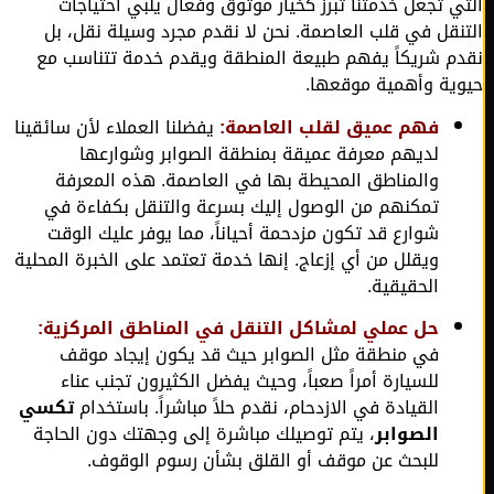
ي تجعل خدمتنا تبرز كخيار موثوق وفعال يلبي احتياجات
نقل في قلب العاصمة. نحن لا نقدم مجرد وسيلة نقل، بل
م شريكاً يفهم طبيعة المنطقة ويقدم خدمة تتناسب مع
ية وأهمية موقعها.
فهم عميق لقلب العاصمة:
يفضلنا العملاء لأن سائقينا
لديهم معرفة عميقة بمنطقة الصوابر وشوارعها
والمناطق المحيطة بها في العاصمة. هذه المعرفة
تمكنهم من الوصول إليك بسرعة والتنقل بكفاءة في
شوارع قد تكون مزدحمة أحياناً، مما يوفر عليك الوقت
ويقلل من أي إزعاج. إنها خدمة تعتمد على الخبرة المحلية
الحقيقية.
حل عملي لمشاكل التنقل في المناطق المركزية:
في منطقة مثل الصوابر حيث قد يكون إيجاد موقف
للسيارة أمراً صعباً، وحيث يفضل الكثيرون تجنب عناء
القيادة في الازدحام، نقدم حلاً مباشراً. باستخدام
تكسي
الصوابر
، يتم توصيلك مباشرة إلى وجهتك دون الحاجة
للبحث عن موقف أو القلق بشأن رسوم الوقوف.