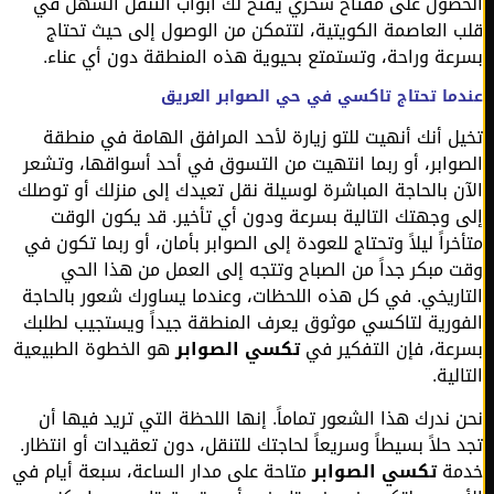
صول على مفتاح سحري يفتح لك أبواب التنقل السهل في
 العاصمة الكويتية، لتتمكن من الوصول إلى حيث تحتاج
عة وراحة، وتستمتع بحيوية هذه المنطقة دون أي عناء.
ما تحتاج تاكسي في حي الصوابر العريق
ل أنك أنهيت للتو زيارة لأحد المرافق الهامة في منطقة
وابر، أو ربما انتهيت من التسوق في أحد أسواقها، وتشعر
ن بالحاجة المباشرة لوسيلة نقل تعيدك إلى منزلك أو توصلك
 وجهتك التالية بسرعة ودون أي تأخير. قد يكون الوقت
خراً ليلاً وتحتاج للعودة إلى الصوابر بأمان، أو ربما تكون في
 مبكر جداً من الصباح وتتجه إلى العمل من هذا الحي
اريخي. في كل هذه اللحظات، وعندما يساورك شعور بالحاجة
ورية لتاكسي موثوق يعرف المنطقة جيداً ويستجيب لطلبك
عة، فإن التفكير في
تكسي الصوابر
هو الخطوة الطبيعية
لية.
 ندرك هذا الشعور تماماً. إنها اللحظة التي تريد فيها أن
 حلاً بسيطاً وسريعاً لحاجتك للتنقل، دون تعقيدات أو انتظار.
مة
تكسي الصوابر
متاحة على مدار الساعة، سبعة أيام في