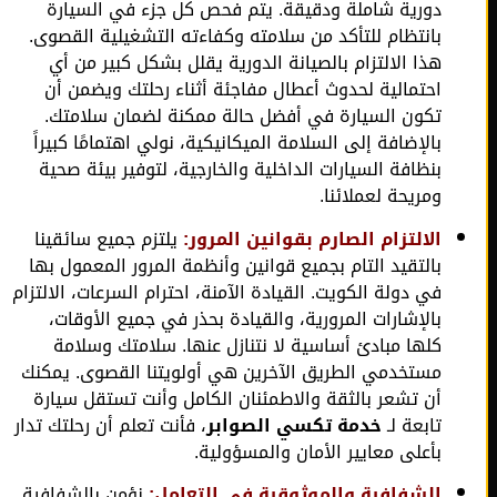
دورية شاملة ودقيقة. يتم فحص كل جزء في السيارة
بانتظام للتأكد من سلامته وكفاءته التشغيلية القصوى.
هذا الالتزام بالصيانة الدورية يقلل بشكل كبير من أي
احتمالية لحدوث أعطال مفاجئة أثناء رحلتك ويضمن أن
تكون السيارة في أفضل حالة ممكنة لضمان سلامتك.
بالإضافة إلى السلامة الميكانيكية، نولي اهتمامًا كبيراً
بنظافة السيارات الداخلية والخارجية، لتوفير بيئة صحية
ومريحة لعملائنا.
الالتزام الصارم بقوانين المرور:
يلتزم جميع سائقينا
بالتقيد التام بجميع قوانين وأنظمة المرور المعمول بها
في دولة الكويت. القيادة الآمنة، احترام السرعات، الالتزام
بالإشارات المرورية، والقيادة بحذر في جميع الأوقات،
كلها مبادئ أساسية لا نتنازل عنها. سلامتك وسلامة
مستخدمي الطريق الآخرين هي أولويتنا القصوى. يمكنك
أن تشعر بالثقة والاطمئنان الكامل وأنت تستقل سيارة
تابعة لـ
خدمة تكسي الصوابر
، فأنت تعلم أن رحلتك تدار
بأعلى معايير الأمان والمسؤولية.
الشفافية والموثوقية في التعامل:
نؤمن بالشفافية