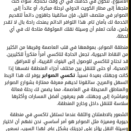
سبوع، لتكون في خدمتك في أي وقت تحتاجه. سواء كنت
هاً إلى مطار الكويت الدولي لرحلة مبكرة، أو عائداً إلى
وابر في منتصف الليل، فإن سائقينا جاهزون دائماً لتقديم
دمة لك بأمان تام. هذا التوافر الدائم يمنحك راحة بال لا تقدر
ن، فأنت تعلم أن وسيلة نقلك الموثوقة متاحة لك في أي
ة.
قة الصوابر، بموقعها في قلب العاصمة وقربها من الكثير
النقاط الحيوية، تجعل الحاجة لتاكسي أمراً متكرراً للكثيرين.
تحتاج لتاكسي للوصول إلى البنوك القريبة، أو للمرافق
حية، أو حتى للتنقل بين مختلف أجزاء المنطقة نفسها إذا
ت وجهتك بعيدة نسبياً.
تكسي الصوابر
يوفر لك هذا الربط
هل والمريح. سائقونا لديهم معرفة ممتازة بشوارع الصوابر
مناطق المحيطة في العاصمة، مما يضمن لك رحلة فعالة
اشرة إلى وجهتك. هم يعرفون أفضل المسارات وأكثرها
سة للتنقل داخل وخارج المنطقة.
عور بالاطمئنان والثقة عندما تستقل تاكسي في منطقة
ية ومميزة مثل الصوابر هو أمر أساسي. نحن نفهم أن اختيار
لة النقل يؤثر على تجربتك بشكل عام. لهذا السبب، نسعى