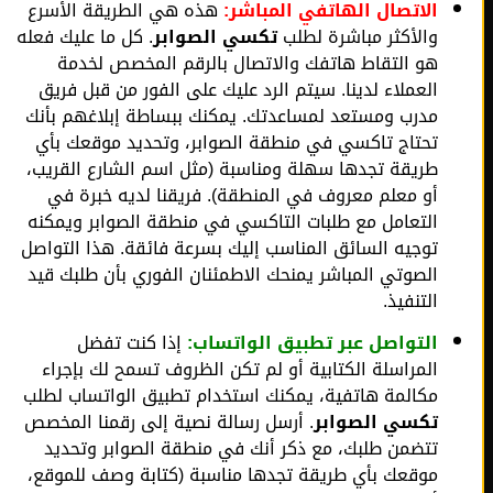
الاتصال الهاتفي المباشر:
هذه هي الطريقة الأسرع
والأكثر مباشرة لطلب
تكسي الصوابر
. كل ما عليك فعله
هو التقاط هاتفك والاتصال بالرقم المخصص لخدمة
العملاء لدينا. سيتم الرد عليك على الفور من قبل فريق
مدرب ومستعد لمساعدتك. يمكنك ببساطة إبلاغهم بأنك
تحتاج تاكسي في منطقة الصوابر، وتحديد موقعك بأي
طريقة تجدها سهلة ومناسبة (مثل اسم الشارع القريب،
أو معلم معروف في المنطقة). فريقنا لديه خبرة في
التعامل مع طلبات التاكسي في منطقة الصوابر ويمكنه
توجيه السائق المناسب إليك بسرعة فائقة. هذا التواصل
الصوتي المباشر يمنحك الاطمئنان الفوري بأن طلبك قيد
التنفيذ.
التواصل عبر تطبيق الواتساب:
إذا كنت تفضل
المراسلة الكتابية أو لم تكن الظروف تسمح لك بإجراء
مكالمة هاتفية، يمكنك استخدام تطبيق الواتساب لطلب
تكسي الصوابر
. أرسل رسالة نصية إلى رقمنا المخصص
تتضمن طلبك، مع ذكر أنك في منطقة الصوابر وتحديد
موقعك بأي طريقة تجدها مناسبة (كتابة وصف للموقع،