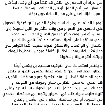
 ندرك أن الحاجة إلى التنقل قد تنشأ في أي وقت، ليلاً كان
نهاراً، في أيام العمل أو في العطلات الرسمية. ولهذا
بب، فإننا نعمل على مدار الساعة دون توقف.
رنا الدائم يعني أنك لست بحاجة للقلق بشأن كيفية الحصول
 تاكسي في الصوابر في وقت متأخر من الليل للعودة إلى
نزل، أو في وقت مبكر جداً من الصباح للذهاب إلى موعد
. سائقونا على أهبة الاستعداد دائماً لتلقي طلبك عبر
تصال أو الواتساب والانطلاق نحوك بسرعة. هذا التوافر على
مدار 24 ساعة يمنحك راحة بال كاملة ويجعل التخطيط ليومك
لتك أكثر مرونة وسهولة.
يقتصر استعدادنا على التوقيت فحسب، بل يشمل أيضًا
طاق الجغرافي. نحن لا نقدم خدمة
تكسي الصوابر
داخل
د المنطقة فقط، بل نمتد لتغطية جميع محافظات الكويت.
 يعني أنه بغض النظر عن مكان وجودك في الكويت أو
تك التي تريد الوصول إليها من الصوابر، فإننا قادرون على
ية طلبك. سواء كنت في الصوابر وتتجه إلى محافظة الأحمدي
الجنوب، أو في محافظة الجهراء في الشمال وتحتاج
صول إلى الصوابر، فإننا نوفر لك وسيلة النقل الموثوقة.