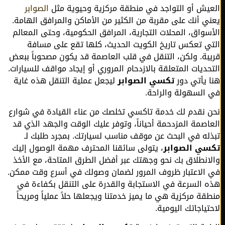
يش أو التواجد في منطقة مركزية وحيوية مثل
الصوابر
ي أنك على مقربة من الكثير من الأماكن والمرافق الهامة.
سواق، المحلات التجارية، المرافق الحكومية، وحتى المعالم
ي تعكس تاريخ الكويت الحديث، كلها تقع على مسافة
بة. ولكن، التنقل في قلب العاصمة قد يكون مصحوباً ببعض
حديات المتعلقة بالازدحام المروري أو إيجاد مواقف للسيارات.
 يأتي دور
تكسي الصوابر
ليجعل عملية التنقل هذه غاية
السهولة والراحة.
 نقدم لك خدمة تاكسي تخلصك من عناء القيادة في شوارع
اصمة المزدحمة أحياناً، وتوفر عليك الوقت والجهد الذي قد
له في البحث عن موقف مناسب لسيارتك. بمجرد طلبك لـ
ي الصوابر
، يتولى سائقنا المحترف مهمة الوصول إليك
انطلاق بك نحو وجهتك عبر أفضل الطرق المتاحة، مع الأخذ
الاعتبار ظروف المرور لضمان وصولك في أسرع وقت ممكن.
 السرعة في الاستجابة والقدرة على التنقل بكفاءة في
قة مركزية هي ما يميز خدمتنا ويجعلها حلاً عملياً ومريحاً
تياجاتك اليومية.