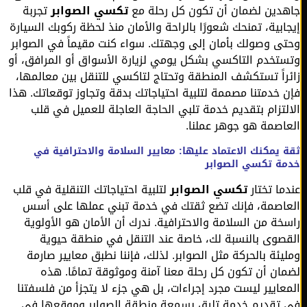
دين لضمان أن تكون كل رحلة مع
تكسي الصوابر
تجربة
ابية، تمنحك شعورًا بالراحة والأمان منذ لحظة ركوبك السيارة
ى وصولك بأمان إلى وجهتك. سواء كنت مقيماً في الصوابر
تخدم التاكسي بشكل يومي لزيارة الأسواق أو المرافق، أو
راً تستكشف المنطقة وتحتاج لتاكسي للتنقل بين معالمها،
 خدمتنا مصممة لتلبية احتياجاتك بدقة وتجاوز توقعاتك. هذا
لتزام بتقديم خدمة تلبي الحاجة العاجلة للعميل في قلب
اصمة هو جوهر عملنا.
 يمكنك الاعتماد عليها: معايير السلامة والاحترافية في
ة تكسي الصوابر
ما تختار
تكسي الصوابر
لتلبية احتياجاتك التنقلية في قلب
اصمة، فإنك تضع ثقتك في خدمة تبني عملها على أسس
خة من السلامة والاحترافية. ندرك أن الأمان هو الأولوية
صوى بالنسبة لك، خاصة عند التنقل في منطقة حيوية
يئة بالحركة مثل الصوابر. لذلك، فإننا نطبق معايير صارمة
ان أن تكون كل رحلة معنا آمنة وموثوقة تمامًا. هذه
عايير ليست مجرد إجراءات، بل هي جزء لا يتجزأ من فلسفتنا
تقديم خدمة تليق بسمعة منطقة الصوابر وموقعها في