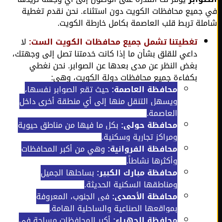
جميع محافظات الكويت دون استثناء. نحن نقدم تغطية
لة تربط قلب العاصمة بكامل خارطة الكويت.
تغطيتنا تشمل جميع محافظات الكويت الست:
لا
داعي للقلق بشأن ما إذا كانت خدمتنا تصل إلى وجهتك،
بغض النظر عن مدى بعدها عن الصوابر. نحن نغطي
بكفاءة جميع محافظات دولة الكويت، وهي:
محافظة العاصمة:
حيث تقع الصوابر نفسها،
ويسهل التنقل منها إلى أي منطقة أخرى داخل
العاصمة.
محافظة حولي:
بكل ما فيها من مناطق حيوية
ومراكز تجارية وسكنية.
محافظة الفروانية:
وهي من أكبر المحافظات
وأكثرها نشاطاً.
محافظة مبارك الكبير:
بساحلها الجميل
ومناطقها السكنية الحديثة.
محافظة الأحمدي:
في الجنوب، المعروفة
بمواقعها الصناعية والساحلية الهامة.
محافظة الجهراء:
أكبر المحافظات مساحة في