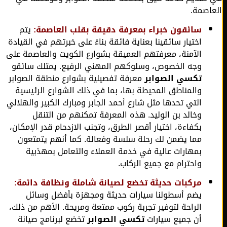
اصمة.
سائقون خبراء بمعرفة دقيقة بقلب العاصمة:
يتم
اختيار سائقينا بعناية فائقة بناءً على خبرتهم في القيادة
الآمنة، معرفتهم العميقة بشوارع الكويت والعاصمة على
وجه الخصوص، وسلوكهم المهني الرفيع. يمتلك سائقو
تكسي الصوابر
معرفة تفصيلية بشوارع منطقة الصوابر
والمناطق المحيطة بها، بما في ذلك الشوارع الرئيسية
التي تحدها مثل شارع أحمد الجابر ومبارك الكبير والهلالي
وخالد بن الوليد. هذه المعرفة تمكنهم من التنقل
بكفاءة، اختيار أقصر الطرق، وتجنب الازدحام قدر الإمكان،
مما يضمن لك رحلة سلسة وفعالة. كما أنهم يتمتعون
بمهارات عالية في خدمة العملاء والتعامل بمهذبية
واحترام مع جميع الركاب.
مركبات حديثة تخضع لصيانة شاملة ونظافة دائمة:
يضم أسطولنا سيارات حديثة ومجهزة بأفضل وسائل
الراحة لتوفير تجربة ركوب ممتعة ومريحة. الأهم من ذلك،
أن جميع سيارات
تكسي الصوابر
تخضع لبرنامج صيانة