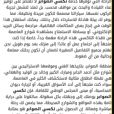
احة التي توفرها خدمة
تكسي الصوابر
لا تقتصر على توفير
ء القيادة والبحث عن مواقف فحسب. بل تمتد لتشمل تجربة
كوب نفسها. سياراتنا مصممة لتكون مريحة ونظيفة، مما
ر لك بيئة هادئة للاسترخاء خلال رحلتك. يمكنك استغلال هذا
قت في إنجاز بعض المكالمات الهاتفية، مراجعة رسائل البريد
لكتروني، أو ببساطة الاستمتاع بمشاهدة شوارع العاصمة
نافذة التاكسي. هذه الراحة مهمة جداً، خاصة إذا كنت
هاً إلى اجتماع عمل أو عائدًا إلى منزلك بعد يوم طويل. نحن
م بجميع التفاصيل الصغيرة لضمان أن تكون رحلتك ممتعة
لية من أي ضغوط.
قة الصوابر، بتاريخها الغني وموقعها الاستراتيجي بين
رع مثل أحمد الجابر ومبارك الكبير وخالد بن الوليد والهلالي،
نقطة انطلاق مثالية لاستكشاف الكثير في العاصمة.
ء كنت متجهاً إلى أحد الأسواق القريبة، أو لزيارة ديوان
حاسبة، أو مبنى المجلس الوطني للثقافة، فإن
تكسي
وابر
يوصلك إلى وجهتك بكل سهولة. سائقونا على دراية
ة بهذه المواقع والشوارع المحيطة، مما يضمن لك رحلة
شرة وفعالة. إن الحصول على
تكسي الصوابر
هو بمثابة