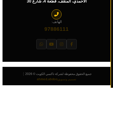
الأحمدي، المنقف، قطعة 4، شارع 30
الهاتف:
97886111
|
جميع الحقوق محفوظة لشركة تاكسي الكويت © 2026
تصميم وتسويق
ahmed.abdoo