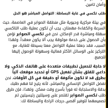
ان تامين.
 تكسي في غاية البساطة: التواصل المباشر هو الحل
بيئة مركزية وحيوية مثل منطقة الصوابر في العاصمة، حيث
رعة والكفاءة مهمتان، يجب أن تكون عملية طلب التاكسي
ة ومباشرة قدر الإمكان. نحن في
تكسي الصوابر
نؤمن
 الحصول على خدمة موثوقة يجب ألا يكون معقداً. ولهذا
بب، فقد جعلنا عملية التواصل معنا بسيطة للغاية، مع
ركيز على الوسائل الأكثر فعالية وسهولة الوصول إليها
ميع.
حاجة لتحميل تطبيقات متعددة على هاتفك الذكي، ولا
داعي للقلق بشأن تفعيل GPS أو تحديد موقعك آلياً
ق قد لا تكون مألوفة أو دقيقة في كل الأوقات.
نحن
ل التواصل الإنساني والمباشر، لأنه يتيح لنا فهم طلبك
ة والاستجابة له فوراً بأسرع وقت ممكن. ولهذا، فإن طرق
ب
تكسي الصوابر
تقتصر على وسيلتين رئيسيتين تم
يمهما لتوفير أقصى درجات الراحة والبساطة لك: