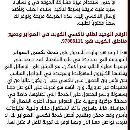
أو حتى استخدام ميزة مشاركة الموقع في واتساب).
سيرد عليك فريقنا بسرعة لتأكيد استلام الطلب وتأكيد
إرسال التاكسي إليك. هذه الطريقة مريحة وتوفر لك
سجلاً مكتوباً لطلبك.
قم الوحيد لطلب تاكسي الكويت في الصوابر وجميع
ق الكويت هو: 97886111.
 الرقم هو بوابتك للحصول على
خدمة تكسي الصوابر
وثوقة التي تحتاجها في قلب العاصمة. لقد حرصنا على
يط عملية الطلب قدر الإمكان، مع التركيز على الوسائل التي
لها الكثيرون لسهولتها وسرعتها في التواصل المباشر.
 نؤمن بأن الحصول على تاكسي يجب أن يكون خالياً من أي
يدات غير ضرورية، وأن الأهم هو قدرتك على التواصل معنا
ولة ويسر للحصول على الخدمة التي تحتاجها، خاصة في
قة مركزية وحيوية مثل الصوابر. سواء اخترت الاتصال أو
راسلة، فإننا جاهزون دائمًا لاستقبال طلبك وتلبية احتياجاتك
رع وقت ممكن وتقديم أفضل خدمة
تكسي الصوابر
لك. لا
دد، تواصل معنا الآن ودعنا نوفر لك تجربة تنقل لا مثيل لها.