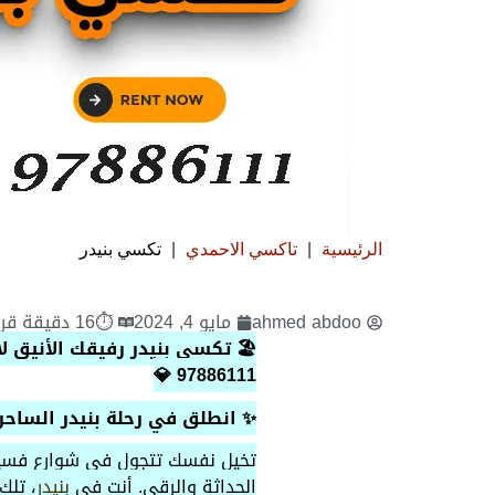
الرئيسية
|
تاكسي الاحمدي
|
تكسي بنيدر
ahmed abdoo
مايو 4, 2024
⏱16 دقيقة قراءة
🏖️ تكسي بنيدر رفيقك الأنيق
97886111 💎
✨ انطلق في رحلة بنيدر الساحرة
تخيل نفسك تتجول في شوارع فسيحة
الحداثة والرقي. أنت في
بنيدر
، تلك