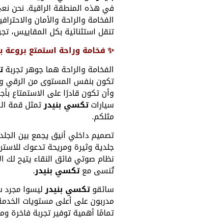
في هذه المنطقة الراقية. نحن نعي 
الفخامة والراحة والأمان والاحترا
تنقل استثنائية بكل المقاييس، تجرب
✨ فخامة وراحة استمتع بروعة بن
الفخامة والراحة هما جوهر تجربة
ت
تكون بنفس المستوى من الرقي وا
وأن تكون قادرًا على الاستمتاع بأج
سيارات
تكسي بنيدر
تمثل قمة الفخ
مثلكم.
تصميم داخلي أنيق يجمع بين الجلد 
جلدية وثيرة ومريحة تدعوك للاستر
نظام صوتي فائق النقاء يتيح لك ال
تُنسى مع
تكسي بنيدر
.
سائقو
تكسي بنيدر
ليسوا مجرد سا
مدربون على أعلى مستويات الخدمة،
تمامًا أهمية توفير تجربة فاخرة