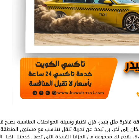
 فاخرة مثل بنيدر، فإن اختيار وسيلة المواصلات المناسبة يصبح قرارً
ن إلى آخر، بل تبحث عن تجربة تنقل تتناسب مع مستوى المنطقة
من تاكسي الكويت 97886111، يقدم لك مجموعة من المزايا الفريدة التي تجعل خدمتنا ال