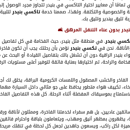
تمامًا أن معايير اختيار التاكسي في بنيدر تتجاوز مجرد الوصول إ
فية والخصوصية والتكلفة. ولهذا، صممنا خدمة
تاكسي بنيدر
لتلبية
ة تليق ببندير وتليق بك.
يدر بدون عناء التنقل المرهق 🛋️
كسي بنيدر
. في منطقة مثل بنيدر، حيث الفخامة في كل تفاصيل ال
لأناقة. نحن في
تكسي بنيدر
نؤمن بأن رحلتك يجب أن تكون فاخرة 
واء بنيدر الراقية دون أن تشغل بالك بتفاصيل القيادة أو البحث ع
امة والراحة، تم اختيارها بعناية فائقة لتوفير أعلى مستويات الرف
الفاخر والخشب المصقول واللمسات الكرومية البراقة، يخلق لك أجو
خاء، تكييف هواء متطور يحافظ على جو مثالي داخل السيارة مهما ك
استمتاع بموسيقاك المفضلة أثناء الرحلة. كل هذه التفاصيل الفاخر
ئقين عاديين، بل هم سفراء لخدمتنا الفاخرة، وممثلون لأناقة ور
 يظهرون بمظهر أنيق ومهذب، ويتعاملون بلباقة واحترام فائقين 
 ومميزة لكل راكب، ويسعون جاهدين لجعل كل لحظة في تنقلك مريح