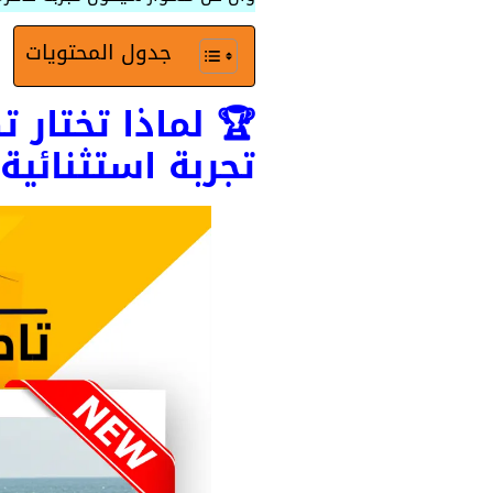
جدول المحتويات
🏆 لماذا تختار 
تجربة استثنائية 