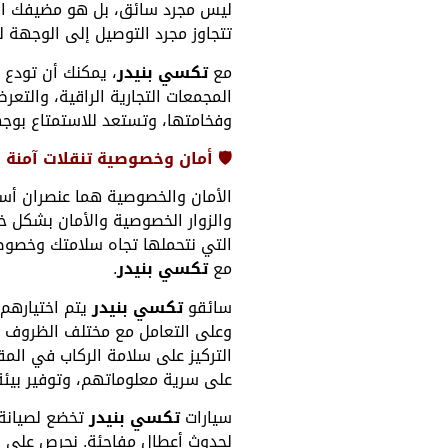
ليس مجرد سائق، بل هو مضيفك ال
تتجاوز مجرد التوصيل إلى الوجهة لت
مع
تكسي بنيدر
، يمكنك أن تودع 
المجمعات التجارية الراقية، والتع
وفخامتها، وتستعد للاستمتاع بوجه
🛡️ أمان وخصوصية تنقلات آمنة
الأمان والخصوصية هما عنصران أس
والزوار الخصوصية والأمان بشكل خ
التي نتحملها تجاه سلامتك وخصوص
مع
تكسي بنيدر
.
سائقو
تكسي بنيدر
يتم اختيارهم 
وعلى التعامل مع مختلف الظروف ال
التركيز على سلامة الركاب في المق
على سرية معلوماتهم، وتوفير بيئ
سيارات
تكسي بنيدر
تخضع لصيانة 
لحدوث أعطال مفاجئة. نحرص على 