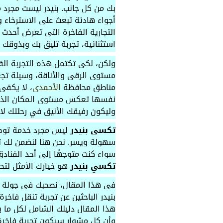
بك من كل جانب. بنيدر ليست مجرد م
أجواء هادئة تبعث على الاسترخاء وا
التجارية الفاخرة التي تعرض أحدث 
استثنائية، تجربة تليق بك وبذوقك ا
ولكن، لكي تكتمل هذه التجربة الف
مستوى الرقي والأناقة، وسيلة تجع
مناطق محافظة
الأحمدي
، لا يكفي
نفسها تعكس مستوى المكان الذي 
وليكون رفيقك الأنيق في رحلتك لا
تكسي بنيدر
ليس مجرد خدمة توصيل
سهولة ويسر. نحن هنا لنضمن لك تنق
سواء كنت متوجهًا إلى أحد الفنادق
تكسي بنيدر
هو خيارك الأمثل لتحق
في هذا المقال، نصحبك في جولة 
بنيدر الباحثين عن تجربة تنقل فاخ
هذا المقال دليلك الشامل لكل ما ي
وأن كل مشوار سيكون تجربة فاخرة