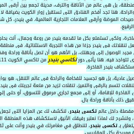
نطقة، بل هي عالم من الأناقة والترف، مدينة تجمع بين أرقى المر
لراحة. هنا تجد أفخم الفنادق التي تستقبل زوار الكويت بضيافة لا 
صيحات الموضة وأرقى العلامات التجارية العالمية. في بنيدر، كل 
لرفيع.
اخرة، ولكي تستمتع بكل ما تقدمه بنيدر من روعة وجمال، أنت بح
ل تنقلاتك في بنيدر جزءًا من هذه التجربة الاستثنائية. في منطق
 مجرد الوصول إلى وجهتك، بل الأهم هو أن تصل بأناقة وراحة وفخ
تتواجد فيه. هنا يأتي دور
تكاسي بنيدر
ستكشاف بنيدر الفاخرة.
 عادية، بل هو تجسيد للفخامة والراحة في عالم التنقل، هو بوابتك
لات تتسم بالرقي والتميز، تنقلات تزيد من متعة تجربتك في بنيدر
 الفاخرة للإقامة، أو إلى مجمع تجاري مرموق للتسوق، أو حتى إلى
يق ذلك بأناقة وراحة بال.
مفصلة داخل عالم
تكسي بنيدر
، لنكشف لك عن المزايا التي تجعل خ
رة، ولنشرح لك لماذا نعتبر رفيقك الأنيق لاستكشاف هذه المنطقة ا
تعلق بـ
تكسي بنيدر
، لتنطلق في مغامرتك في بنيدر وأنت على ثقة
 ومريحة بكل المقاييس.