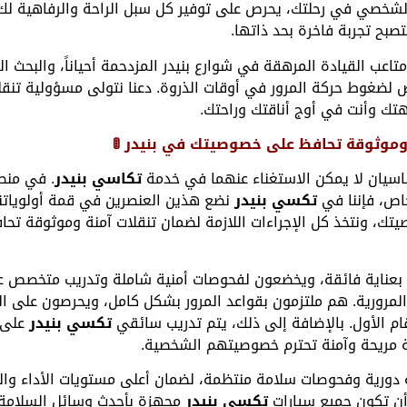
شخصي في رحلتك، يحرص على توفير كل سبل الراحة والرفاهية لك
صبح تجربة فاخرة بحد ذاتها.
متاعب القيادة المرهقة في شوارع بنيدر المزدحمة أحياناً، والبحث
رض لضغوط حركة المرور في أوقات الذروة. دعنا نتولى مسؤولية تنقلك
تك وأنت في أوج أناقتك وراحتك.
 وموثوقة تحافظ على خصوصيتك في بنيدر 🚦
اسيان لا يمكن الاستغناء عنهما في خدمة
تكاسي بنيدر
. في منط
اص، فإننا في
تكسي بنيدر
نضع هذين العنصرين في قمة أولوياتنا.
يتك، ونتخذ كل الإجراءات اللازمة لضمان تنقلات آمنة وموثوقة 
بعناية فائقة، ويخضعون لفحوصات أمنية شاملة وتدريب متخصص على 
مرورية. هم ملتزمون بقواعد المرور بشكل كامل، ويحرصون على القي
ام الأول. بالإضافة إلى ذلك، يتم تدريب سائقي
تكسي بنيدر
على ا
ة مريحة وآمنة تحترم خصوصيتهم الشخصية.
دورية وفحوصات سلامة منتظمة، لضمان أعلى مستويات الأداء والم
أن تكون جميع سيارات
تكسي بنيدر
مجهزة بأحدث وسائل السلامة، 