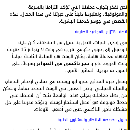
 نفخر بتجارب عملائنا التي تؤكد التزامنا بالسرعة
موثوقية، ونعتبرها دليلاً على خبرتنا في هذا المجال. هذه
صص هي جوهر خدمتنا البشرية.
الالتزام بالمواعيد الصارمة
إحدى المرات، اتصل بنا عميل من المنطقة، كان عليه
الوصول إلى مبنى حكومي قريب في وقت لا يتجاوز 15 دقيقة
هاء معاملة هامة، وكان الوقت هو الساعة الثامنة صباحاً
 الذروة. قام بـ
حجز تاكسي في الصوابر
بسرعة. على
ور، تم توجيه السائق الأقرب.
ل خبرة السائق عمرو ابو يوسف في تفادي ازدحام المرقاب
قبلة الصباحي، وصل العميل في الوقت المحدد تماماً، وتمكن
إنهاء معاملته بنجاح. هذه الواقعة تثبت أن الاعتماد على
ة موثوقة هو أفضل استثمار لوقتك، وتؤكد قدرتنا على حل
لة تأخير التاكسي حتى في أصعب الأوقات.
ل مخصصة للانتظار والمشاوير الطبية