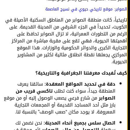
وابر: موقع تاريخي حيوي في نسيج العاصمة
يخياً، كانت منطقة الصوابر من المناطق السكنية الأصيلة في
ويت، تحديداً في الجزء الشرقي من المدينة القديمة. على
غم من التطورات العمرانية، لا تزال الصوابر تحافظ على
يتها الحيوية، فهي تقع على مقربة مباشرة من المراكز
جارية الكبرى والدوائر الحكومية والوزارات. هذا الموقع
ركزي يجعلها نقطة انطلاق مثالية لكثير من المشاوير
يوية.
 تُفيدك معرفتنا الجغرافية والتاريخية؟
دقة في تحديد المواقع المعقدة:
سائقنا يعرف
المنطقة جيداً، سواء كنت تطلب
تاكسي قريب من
الصوابر
من شارع فرعي يصعب الوصول إليه أو من موقع
بارز مثل أحد المساجد القديمة أو المجمعات التجارية
المعروفة. لا يوجد مكان “صعب الوصف” بالنسبة لنا.
اتصال سلس بجميع أنحاء المدينة:
نحن نضمن لك
سهولة
التوصيل من وإلى الصوابر
لأي وجهة في