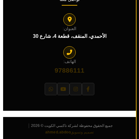
العنوان:
الأحمدي، المنقف، قطعة 4، شارع 30
الهاتف:
97886111
|
جميع الحقوق محفوظة لشركة تاكسي الكويت © 2026
تصميم وتسويق
ahmed.abdoo