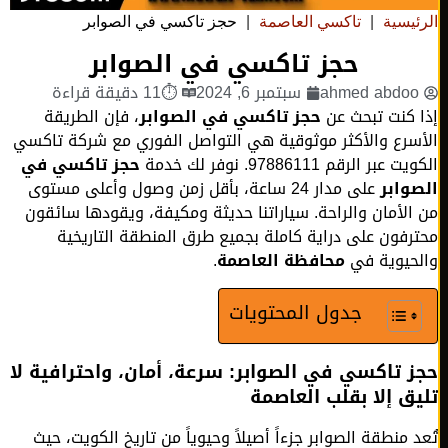
ئيسية
|
تاكسي العاصمة
|
حجز تاكسي في الصوابر
حجز تاكسي في الصوابر
ahmed abdo
سبتمبر 6, 2024
⏱11 دقيقة قراءة
 كنت تبحث عن
حجز تاكسي في الصوابر
، فإن الطريقة
سرع والأكثر موثوقية هي التواصل الفوري مع شركة تاكسي
عبر الرقم 97886111. نوفر لك خدمة
حجز تاكسي في
وابر
على مدار 24 ساعة، بأقل زمن وصول وأعلى مستوى
الأمان والراحة. سياراتنا حديثة ومكيفة، ويقودها سائقون
رفون على دراية كاملة بجميع طرق المنطقة التاريخية
حيوية في
محافظة العاصمة
.
جدول المحتويات
 تاكسي في الصوابر: سرعة، أمان، واحترافية لا
ق إلا بقلب العاصمة
د منطقة الصوابر جزءاً أصيلاً وحيوياً من تاريخ الكويت، حيث