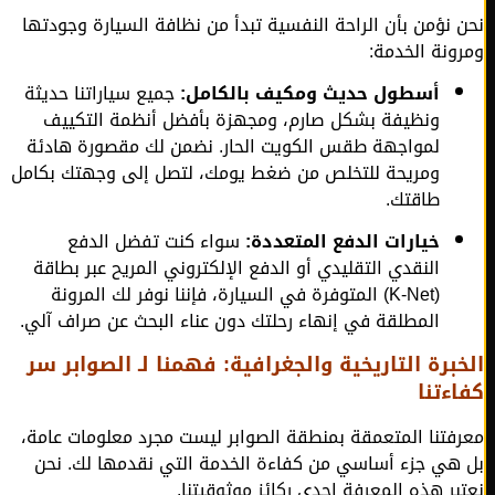
 نؤمن بأن الراحة النفسية تبدأ من نظافة السيارة وجودتها
ونة الخدمة:
أسطول حديث ومكيف بالكامل:
جميع سياراتنا حديثة
ونظيفة بشكل صارم، ومجهزة بأفضل أنظمة التكييف
لمواجهة طقس الكويت الحار. نضمن لك مقصورة هادئة
ومريحة للتخلص من ضغط يومك، لتصل إلى وجهتك بكامل
طاقتك.
خيارات الدفع المتعددة:
سواء كنت تفضل الدفع
النقدي التقليدي أو الدفع الإلكتروني المريح عبر بطاقة
(K-Net) المتوفرة في السيارة، فإننا نوفر لك المرونة
المطلقة في إنهاء رحلتك دون عناء البحث عن صراف آلي.
برة التاريخية والجغرافية: فهمنا لـ الصوابر سر
ءتنا
فتنا المتعمقة بمنطقة الصوابر ليست مجرد معلومات عامة،
هي جزء أساسي من كفاءة الخدمة التي نقدمها لك. نحن
بر هذه المعرفة إحدى ركائز موثوقيتنا.