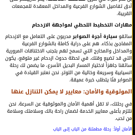
 تفاصيل الشوارع الفرعية والمداخل المعقدة للمجمعات
يبة.
رات التخطيط اللحظي لمواجهة الازدحام
قو
سيارة أجرة الصوابر
مدربون على التعامل مع الازدحام
فاجئ بذكاء. هم على دراية كاملة بالشوارع الفرعية
مداخل والمخارج التي تسمح لهم بتجنب الاختناقات المرورية
ي قد تضيع وقتك. في لحظة حدوث ازدحام غير متوقع، يكون
قنا جاهزاً لاختيار المسار البديل الأسرع، ما يضمن لك رحلة
يابية وسريعة وخالية من التوتر. نحن نعتبر القيادة في
وابر فنًا يتطلب خبرة عميقة.
وثوقية والأمان: معايير لا يمكن التنازل عنها
رحلتك، لا تقل أهمية الأمان والموثوقية عن السرعة. نحن
زم بأعلى معايير الخدمة لضمان راحة بالك وسلامتك وسلامة
تحب.
ان أولاً: رحلة مطمئنة من الباب إلى الباب