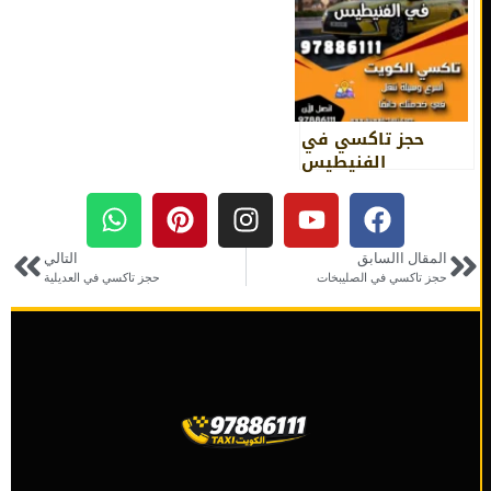
حجز تاكسي في
الفنيطيس
المقال االسابق
التالي
حجز تاكسي في الصليبخات
حجز تاكسي في العديلية