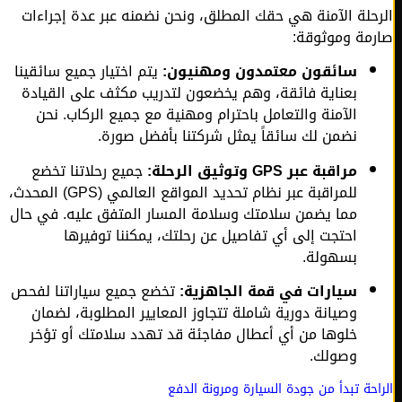
حلة الآمنة هي حقك المطلق، ونحن نضمنه عبر عدة إجراءات
مة وموثوقة:
سائقون معتمدون ومهنيون:
يتم اختيار جميع سائقينا
بعناية فائقة، وهم يخضعون لتدريب مكثف على القيادة
الآمنة والتعامل باحترام ومهنية مع جميع الركاب. نحن
نضمن لك سائقاً يمثل شركتنا بأفضل صورة.
مراقبة عبر GPS وتوثيق الرحلة:
جميع رحلاتنا تخضع
للمراقبة عبر نظام تحديد المواقع العالمي (GPS) المحدث،
مما يضمن سلامتك وسلامة المسار المتفق عليه. في حال
احتجت إلى أي تفاصيل عن رحلتك، يمكننا توفيرها
بسهولة.
سيارات في قمة الجاهزية:
تخضع جميع سياراتنا لفحص
وصيانة دورية شاملة تتجاوز المعايير المطلوبة، لضمان
خلوها من أي أعطال مفاجئة قد تهدد سلامتك أو تؤخر
وصولك.
حة تبدأ من جودة السيارة ومرونة الدفع