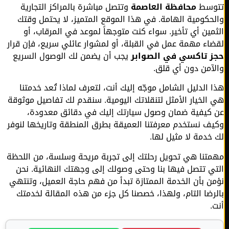
وسط
محافظة العاصمة
وتتصل مباشرة بالمراكز التجارية
حكومية الهامة. في هذا الموقع المتميز، لا يحتمل وقتك
مين أي تأخير. سواء كنت متوجهاً لموعد في المرقاب، أو
اء مهمة عمل في القبلة، أو لمشوار عائلي سريع، فإن قرار
 تاكسي في الصوابر
يجب أن يضمن لك الوصول السريع
آمن دون أي قلق.
 الدليل الشامل موجّه إليك أنت، لتعرف لماذا تُعد خدمتنا
الخيار الأمثل لتنقلاتك اليومية. سنقدم لك تفاصيل موثوقة
كيفية ضمان وصول سيارتك إليك في دقائق معدودة،
ف نستخدم معرفتنا العميقة بطرق المنطقة وتاريخها لنوفر
خدمة لا مثيل لها.
تنا هي تحويل رحلتك إلى تجربة مريحة وسلسة، من اللحظة
ي تتصل فيها بنا وحتى وصولك إلى وجهتك النهائية. نحن
ن بأن الخدمة الممتازة تبدأ من فهم حاجة العميل، وتنتهي
رضا التام، ولهذا، خصصنا كل جزء من هذه المقالة لخدمتك
.