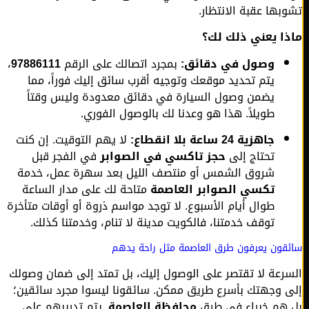
بها عقبة الانتظار.
ا يعني ذلك لك؟
وصول في دقائق:
بمجرد اتصالك على الرقم
97886111
،
يتم تحديد موقعك وتوجيه أقرب سائق إليك فوراً، مما
يضمن وصول السيارة في دقائق معدودة وليس وقتاً
طويلاً. هذا هو وعدنا لك بالوصول الفوري.
جاهزية 24 ساعة بلا انقطاع:
لا يهم التوقيت. إن كنت
تحتاج إلى
حجز تاكسي في الصوابر
في الفجر قبل
شروق الشمس أو منتصف الليل بعد سهرة عمل، خدمة
تكسي الصوابر العاصمة
متاحة لك على مدار الساعة
طوال أيام الأسبوع. لا توجد مواسم ذروة أو أوقات متأخرة
توقف خدمتنا، فالكويت مدينة لا تنام، وخدمتنا كذلك.
قون يعرفون طرق العاصمة مثل راحة يدهم
رعة لا تقتصر على الوصول إليك، بل تمتد إلى ضمان وصولك
 وجهتك بأسرع طريق ممكن. سائقونا ليسوا مجرد سائقين؛
هم خبراء في طرق
محافظة العاصمة
. يتم تدريبهم على