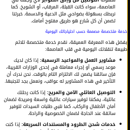
العاصمة، سواء كانت القبلة، المرقاب، أو الشويخ. كما
نربطك بسهولة بضواحي مثل الدعية والدسمة. خبرتنا
تضمن أن كل شارع هو طريق مفتوح أمامك.
ة متخصصة مصممة حسب احتياجاتك اليومية
ل هذه المعرفة العميقة، نقدم خدمة متخصصة تلائم
عة تنقلاتك اليومية في قلب العاصمة:
مشاوير العمل والمواعيد الرسمية:
إذا كان لديك
موعد رسمي أو إجراء معاملة في إحدى الوزارات القريبة،
فإن سائقنا يضمن لك الالتزام التام بالوقت. نحن ندرك أن
التأخير في هذه المشاوير له عواقب، ونعمل بجد لتجنبها.
التوصيل العائلي الآمن والمريح:
إذا كانت رحلتك
عائلية، يمكننا توفير سيارات عائلية واسعة ومريحة لضمان
أمان الأطفال والركاب. كما نلبي طلبات السيدات لتوفير
سائقة عند الحاجة لضمان الخصوصية والراحة.
خدمات شحن الطرود والمستندات السريعة:
إذا كنت