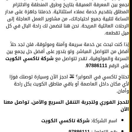
ع بين المعرفة العميقة بتاريخ وطرق المنطقة والالتزام
طلق بتقديم خدمة عملاء استثنائية. خدمتنا جاهزة على مدار
اعة لتلبية جميع احتياجاتك، من مشاوير العمل العاجلة إلى
حلات العائلية المريحة. نحن هنا لنضمن لك راحة البال في كل
 تقطعه.
 كنت تبحث عن خدمة سريعة وآمنة وموثوقة، فلن تجد حلاً
ل من التواصل المباشر. ولو بتدور على أفضل حل يجمع بين
رعة والموثوقية، تقدر تتواصل مع
شركة تاكسي الكويت
 الرقم
97886111
.
اج تاكسي في الصوابر؟ 🚕 احجز الآن وسيارة توصلك فورًا
 مكان داخل العاصمة أو باقي مناطق الكويت بكل راحة
ان.
جز الفوري ولتجربة التنقل السريع والآمن، تواصل معنا
ن
اسم الشركة:
شركة تاكسي الكويت
رقم التواصل:
97886111