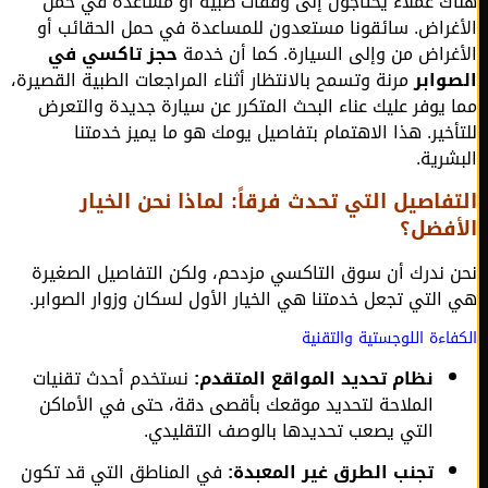
ك عملاء يحتاجون إلى وقفات طبية أو مساعدة في حمل
غراض. سائقونا مستعدون للمساعدة في حمل الحقائب أو
غراض من وإلى السيارة. كما أن خدمة
حجز تاكسي في
وابر
مرنة وتسمح بالانتظار أثناء المراجعات الطبية القصيرة،
 يوفر عليك عناء البحث المتكرر عن سيارة جديدة والتعرض
أخير. هذا الاهتمام بتفاصيل يومك هو ما يميز خدمتنا
شرية.
فاصيل التي تحدث فرقاً: لماذا نحن الخيار
أفضل؟
 ندرك أن سوق التاكسي مزدحم، ولكن التفاصيل الصغيرة
التي تجعل خدمتنا هي الخيار الأول لسكان وزوار الصوابر.
اءة اللوجستية والتقنية
نظام تحديد المواقع المتقدم:
نستخدم أحدث تقنيات
الملاحة لتحديد موقعك بأقصى دقة، حتى في الأماكن
التي يصعب تحديدها بالوصف التقليدي.
تجنب الطرق غير المعبدة:
في المناطق التي قد تكون