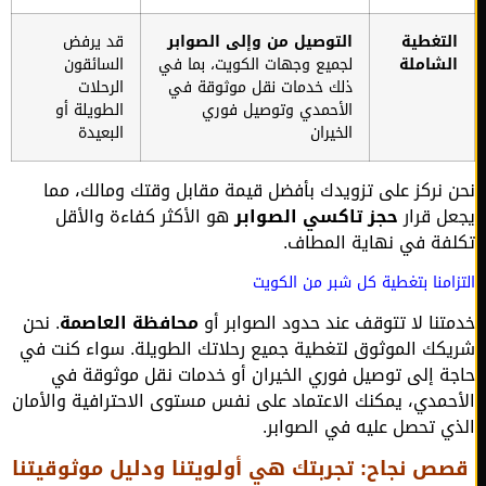
لتغطية
التوصيل من وإلى الصوابر
قد يرفض
لشاملة
لجميع وجهات الكويت، بما في
السائقون
ذلك خدمات نقل موثوقة في
الرحلات
الأحمدي وتوصيل فوري
الطويلة أو
الخيران
البعيدة
 نركز على تزويدك بأفضل قيمة مقابل وقتك ومالك، مما
ل قرار
حجز تاكسي الصوابر
هو الأكثر كفاءة والأقل
فة في نهاية المطاف.
امنا بتغطية كل شبر من الكويت
تنا لا تتوقف عند حدود الصوابر أو
محافظة العاصمة
. نحن
كك الموثوق لتغطية جميع رحلاتك الطويلة. سواء كنت في
ة إلى توصيل فوري الخيران أو خدمات نقل موثوقة في
حمدي، يمكنك الاعتماد على نفس مستوى الاحترافية والأمان
ي تحصل عليه في الصوابر.
 نجاح: تجربتك هي أولويتنا ودليل موثوقيتنا