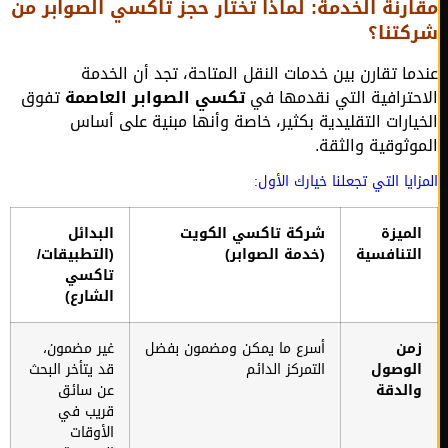
رنة الخدمة: لماذا تختار حجز تاكسي الصوابر من
كتنا؟
ما تقارن بين خدمات النقل المتاحة، تجد أن الخدمة
حترافية التي نقدمها في
تكسي الصوابر العاصمة
تفوق
يارات التقليدية بكثير، خاصة وأنها مبنية على أساس
وثوقية والثقة.
ايا التي تجعلنا خيارك الأول:
لميزة
شركة تاكسي الكويت
البدائل
لتنافسية
(خدمة الصوابر)
(التطبيقات/
تاكسي
الشارع)
من
أسرع ما يمكن ومضمون بفضل
غير مضمون،
لوصول
التمركز الدائم
قد يتأخر البحث
الدقة
عن سائق
قريب في
الأوقات