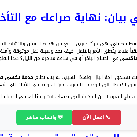
يان: نهاية صراعك مع التأخير
فظة حولي
، هي مركز حيوي يجمع بين هدوء السكن والنشاط الي
حقيقياً عندما يتعلق الأمر بالتنقل: كيف تجد وسيلة نقل موثوقة وآم
لتاكسي
في الصباح الباكر أو في ساعة متأخرة من الليل؟ هذا القلق
ت تستحق راحة البال. ولهذا السبب، تم بناء نظام
خدمة تكسي في
قلق الانتظار إلى الوصول الفوري، ومن الخوف على الأمان إلى شعو
تحتاج لمعرفته عن الخدمة التي تضعك، أنت وعائلتك، في المقام ال
📞 اتصل الآن
💬 واتساب مباشر