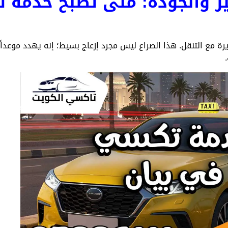
خير والجودة: متى تصبح خدمة
ة مع التنقل. هذا الصراع ليس مجرد إزعاج بسيط؛ إنه يهدد موعداً 