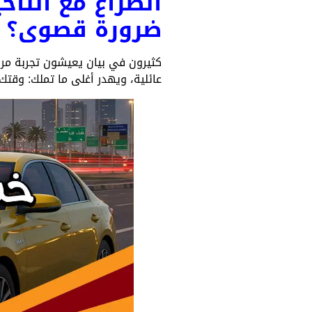
الصراع مع التأ
ضرورة قصوى؟
كثيرون في بيان يعيشون تجربة مرير
عائلية، ويهدر أغلى ما تملك: وقتك.