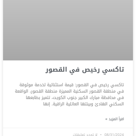
تاكسي رخيص في القصور
تاكسي رخيص في القصور: قيمة استثنائية لخدمة موثوقة
في منطقة القصور السكنية المميزة منطقة القصور، الواقعة
في محافظة مبارك الكبير جنوب الكويت، تتميز بطابعها
السكني الهادئ وبيئتها العائلية الراقية. إنها
اقرأ المزيد »
08/31/2024
لا توجد تعليقات