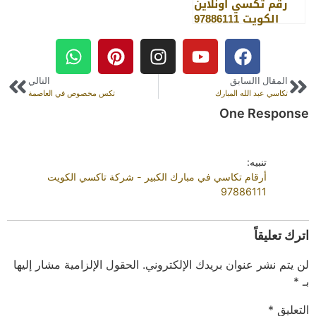
رقم تكسي اونلاين
الكويت 97886111
المقال االسابق
التالي
تكاسي عبد الله المبارك
تكس مخصوص في العاصمة
One Response
تنبيه:
أرقام تكاسي في مبارك الكبير - شركة تاكسي الكويت
97886111
اترك تعليقاً
لن يتم نشر عنوان بريدك الإلكتروني.
الحقول الإلزامية مشار إليها
بـ
*
التعليق
*