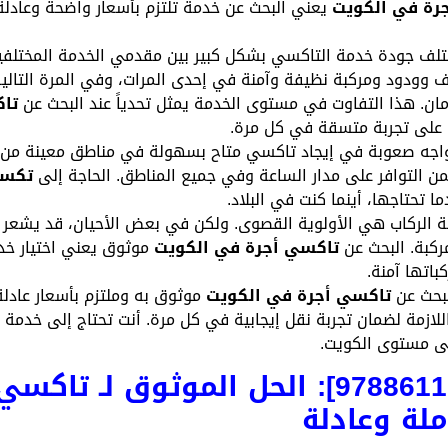
رة في الكويت
يعني البحث عن خدمة تلتزم بأسعار واضحة وعادلة،
لف جودة خدمة التاكسي بشكل كبير بين مقدمي الخدمة المختلفي
وودود ومركبة نظيفة وآمنة في إحدى المرات، وفي المرة التالية ق
أمان. هذا التفاوت في مستوى الخدمة يمثل تحدياً عند البحث عن
تا
ل على تجربة متسقة في كل مرة.
اجه صعوبة في إيجاد تاكسي متاح بسهولة في مناطق معينة من ال
 التوافر على مدار الساعة وفي جميع المناطق. الحاجة إلى
تكسي
ا تحتاجها، أينما كنت في البلاد.
 الركاب هي الأولوية القصوى. ولكن في بعض الأحيان، قد يشعر ال
ركبة. البحث عن
تاكسي أجرة في الكويت
موثوق يعني اختيار خد
اتها آمنة.
لبحث عن
تاكسي أجرة في الكويت
موثوق به وملتزم بأسعار عادلة 
لازمة لضمان تجربة نقل إيجابية في كل مرة. أنت تحتاج إلى خدمة ت
لى مستوى الكويت.
[تاكسي الكويت 97886111]: الحل الموثوق ل
لة وعادلة