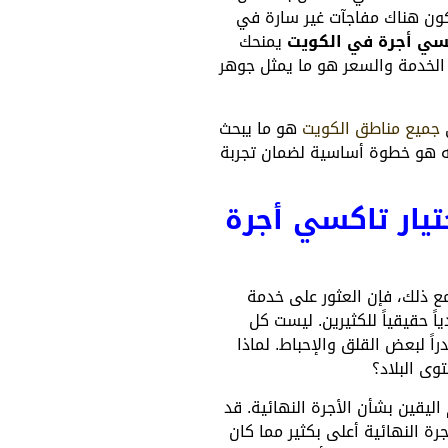
ون هناك مفاجآت غير سارة في
سي أجرة في الكويت
يمنحك
الخدمة والسعر هو ما يمثل جوهر
ي
جميع مناطق الكويت
هو ما يبحث
ه هو خطوة أساسية لضمان تجربة
ختيار تاكسي أجرة
ع ذلك، فإن العثور على خدمة
ً حقيقياً للكثيرين. ليست كل
ً لبعض القلق والإحباط. لماذا
وى البلاد؟
يقين بشأن الأجرة النهائية. قد
رة النهائية أعلى بكثير مما كان