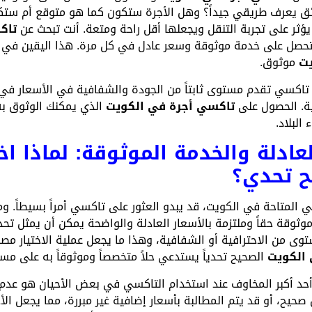
 يعرف طريقي جيداً؟ وهل الأجرة ستكون كما هو متوقع أم ستك
 يؤثر على تجربة التنقل ويجعلها أقل راحة ومتعة. أنت تبحث عن
تاك
 ستحصل على خدمة موثوقة وسعر عادل في كل مرة. هذا اليقين في 
يت
موثوق.
 تاكسي تقدم مستوى ثابتاً من الجودة والشفافية في الأسعار ف
ية. الحصول على
تاكسي أجرة في الكويت
الذي يمكنك الوثوق ب
لبلاد.
لعادلة والخدمة الموثوقة: لماذا ا
ح تحدي؟
المتاحة في الكويت، قد يبدو العثور على تاكسي أمراً بسيطاً. وم
ثوقة حقاً وملتزمة بالأسعار العادلة والواضحة يمكن أن يمثل تحديا
من الاحترافية أو الشفافية، وهذا ما يجعل عملية الاختيار مصدرا
الكويت
الصحيح تحدياً يستدعي حلاً متخصصاً وموثوقاً به على مست
حد أكبر المخاوف عند استخدام التاكسي في بعض الأحيان هو عدم ال
صحيح، أو قد يتم المطالبة بأسعار إضافية غير مبررة، مما يجعل الأج