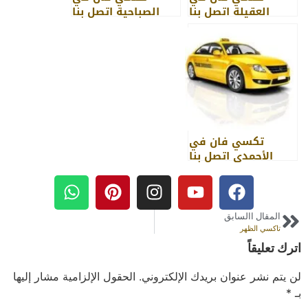
العقيلة اتصل بنا
الصباحية اتصل بنا
97886111
97886111
تكسي فان في
الأحمدي اتصل بنا
97886111
المقال االسابق
تاكسي الظهر
اترك تعليقاً
لن يتم نشر عنوان بريدك الإلكتروني.
الحقول الإلزامية مشار إليها
بـ
*