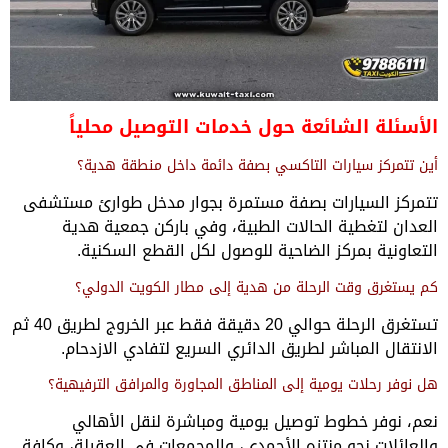
الأسئلة الشائعة حول خدمات التوصيل محلياً
أين تتمركز سيارات التاكسي بصفة دائمة داخل منطقة هدية؟
تتمركز السيارات بصفة مستمرة بجوار مدخل طوارئ مستشفى
العدان لتغطية الحالات الطبية، وفي باركن جمعية هدية
التعاونية بمركز الضاحية للوصول لكل القطع السكنية.
كم يستغرق وقت الرحلة من هدية إلى مطار الكويت الدولي؟
تستغرق الرحلة حوالي 20 دقيقة فقط عبر الخروج لطريق 40 ثم
الانتقال المباشر لطريق الدائري السريع لتفادي الازدحام.
هل نوفر رحلات يومية إلى المناطق المجاورة والمرافق الترفيهية؟
نعم، نوفر خطوط توصيل يومية ومباشرة لنقل الأهالي
والعائلات نحو منتزه الأحمدي، والمجمعات في العقيلة، وكافة