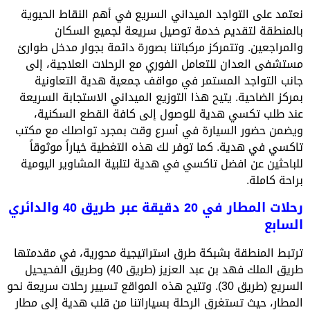
نعتمد على التواجد الميداني السريع في أهم النقاط الحيوية
بالمنطقة لتقديم خدمة توصيل سريعة لجميع السكان
والمراجعين. وتتمركز مركباتنا بصورة دائمة بجوار مدخل طوارئ
مستشفى العدان للتعامل الفوري مع الرحلات العلاجية، إلى
جانب التواجد المستمر في مواقف جمعية هدية التعاونية
بمركز الضاحية. يتيح هذا التوزيع الميداني الاستجابة السريعة
عند طلب تكسي هدية للوصول إلى كافة القطع السكنية،
ويضمن حضور السيارة في أسرع وقت بمجرد تواصلك مع مكتب
تاكسي في هدية. كما توفر لك هذه التغطية خياراً موثوقاً
للباحثين عن افضل تاكسي في هدية لتلبية المشاوير اليومية
براحة كاملة.
رحلات المطار في 20 دقيقة عبر طريق 40 والدائري
السابع
ترتبط المنطقة بشبكة طرق استراتيجية محورية، في مقدمتها
طريق الملك فهد بن عبد العزيز (طريق 40) وطريق الفحيحيل
السريع (طريق 30). وتتيح هذه المواقع تسيير رحلات سريعة نحو
المطار، حيث تستغرق الرحلة بسياراتنا من قلب هدية إلى مطار