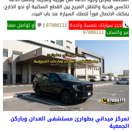
تاكسي هدية والتنقل المريح بين القطع السكنية أو نحو الخارج،
يمكنك الاتصال فوراً لتصلك السيارة عند باب البيت.
📞
لحجز سيارتك بلمسة واحدة:
97886111
| 💬
أو تواصل معنا
عبر واتساب:
97886111
تمركز ميداني بطوارئ مستشفى العدان وباركن
الجمعية