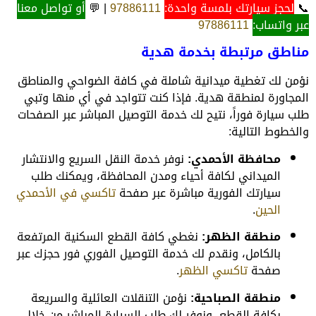
📞
لحجز سيارتك بلمسة واحدة:
97886111
| 💬
أو تواصل معنا
عبر واتساب:
97886111
مناطق مرتبطة بخدمة هدية
نؤمن لك تغطية ميدانية شاملة في كافة الضواحي والمناطق
المجاورة لمنطقة هدية. فإذا كنت تتواجد في أي منها وتبي
طلب سيارة فوراً، نتيح لك خدمة التوصيل المباشر عبر الصفحات
والخطوط التالية:
محافظة الأحمدي:
نوفر خدمة النقل السريع والانتشار
الميداني لكافة أحياء ومدن المحافظة، ويمكنك طلب
سيارتك الفورية مباشرة عبر صفحة
تاكسي في الأحمدي
الحين
.
منطقة الظهر:
نغطي كافة القطع السكنية المرتفعة
بالكامل، ونقدم لك خدمة التوصيل الفوري فور حجزك عبر
صفحة
تاكسي الظهر
.
منطقة الصباحية:
نؤمن التنقلات العائلية والسريعة
بكافة القطع، ونوفر لك طلب السيارة المباشر من خلال