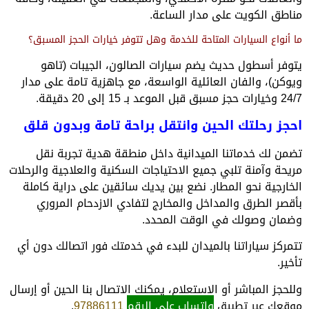
مناطق الكويت على مدار الساعة.
ما أنواع السيارات المتاحة للخدمة وهل تتوفر خيارات الحجز المسبق؟
يتوفر أسطول حديث يضم سيارات الصالون، الجيبات (تاهو
ويوكن)، والفان العائلية الواسعة، مع جاهزية تامة على مدار
24/7 وخيارات حجز مسبق قبل الموعد بـ 15 إلى 20 دقيقة.
احجز رحلتك الحين وانتقل براحة تامة وبدون قلق
تضمن لك خدماتنا الميدانية داخل منطقة هدية تجربة نقل
مريحة وآمنة تلبي جميع الاحتياجات السكنية والعلاجية والرحلات
الخارجية نحو المطار. نضع بين يديك سائقين على دراية كاملة
بأقصر الطرق والمداخل والمخارج لتفادي الازدحام المروري
وضمان وصولك في الوقت المحدد.
تتمركز سياراتنا بالميدان للبدء في خدمتك فور اتصالك دون أي
تأخير.
وللحجز المباشر أو الاستعلام، يمكنك الاتصال بنا الحين أو إرسال
موقعك عبر تطبيق
واتساب على الرقم
97886111
.