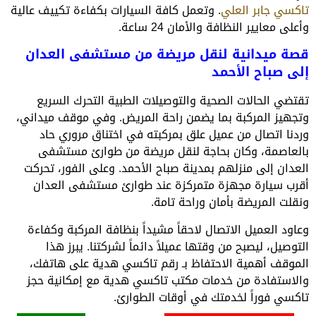
تاكسي جابر العلي
. وتعمل كافة السيارات بكفاءة تكييف عالية
وأعلى معايير النظافة والأمان 24 ساعة.
قصة ميدانية لنقل مريضة من مستشفى العدان
إلى صباح الأحمد
تقتضي الحالات الصحية والتوصيلات الطبية التحرك السريع
وتجهيز المركبة بما يضمن راحة المريض. وفي موقف ميداني،
وردنا اتصال من عميل علق بمركبته في اختناق مروري حاد
بالعاصمة، وكان بحاجة لنقل مريضة من طوارئ مستشفى
العدان إلى منزلهم بمدينة صباح الأحمد. وعلى الفور، تحركت
أقرب سيارة مجهزة متمركزة عند طوارئ مستشفى العدان
ونقلت المريضة بأمان وراحة تامة.
وعاود العميل الاتصال لاحقاً مشيداً بنظافة المركبة وكفاءة
التوصيل، ليصبح من وقتها عميلاً دائماً لشركتنا. يبرز هذا
الموقف أهمية الاحتفاظ بـ رقم تاكسي هدية على هاتفك،
والاستفادة من خدمات مكتب تاكسي هدية مع إمكانية حجز
تاكسي فوراً لخدمتك في أوقات الطوارئ.