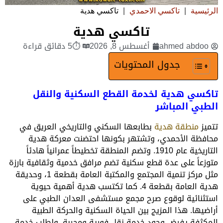
الرئيسية
|
تاكسي الاحمدي
|
تاكسي هدية
تاكسي هدية
ahmed abdoo
أغسطس 8, 2026
⏱5 دقائق قراءة
جدول المحتويات
تاكسي هدية لخدمة القطع السكنية والنقل
الطبي المباشر
تتميز
منطقة هدية
بطابعها السكني والتاريخي العريق في
محافظة الأحمدي، وتشتهر بكونها احتضنت معركة هدية
التاريخية عام 1910. وتضم المنطقة تخطيطاً عمرانياً هادئاً
متوزعاً على عدة قطع سكنية تضم مرافق خدمية وثقافية بارزة
مثل مركز تنمية المجتمع والمكتبة العامة بقطعة 1، وحديقة
هدية العامة بقطعة 4. كما تكتسب هدية أهمية حيوية
استثنائية لوقوع صرح مجمع مستشفى العدان الطبي على
أراضيها. هذا المزيج بين الحياة السكنية والحركة الطبية
المكثفة يفرض وجود خدمة نقل فورية ومجربة. ولطلب خدمة