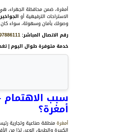
أمغرة، ضمن محافظة الجهراء، هي م
الاستراحات الترفيهية أو
الجواخير
وصولك بأمان وسهولة، سواء كان ال
رقم الاتصال المباشر:
97886111
خدمة متوفرة طوال اليوم | تغط
سبب الاهتمام –
أمغرة؟
أمغرة
منطقة صناعية وتجارية رئيس
الكبيرة والطريق الوعر، لذا من الأ