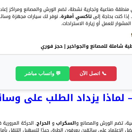
نطقة صناعية وتجارية نشطة، تضم الورش والمصانع ومراكز إعادة 
. إذا كنت بحاجة إلى
تاكسي أمغرة
، نوفر لك سيارات مجهزة وسائق
مشوار للعمل أو زيارة الاستراحات.
ية شاملة للمصانع والجواخير | حجز فوري
📞 اتصل الآن
💬 واتساب مباشر
 لماذا يزداد الطلب على وسا
ية، تضم الورش والمصانع و
السكراب
و
الحراج
. الحركة المرورية 
فضل الاعتماد على سائقين يعرفون الطرق جيدًا لتسهيل التنقل بأمان