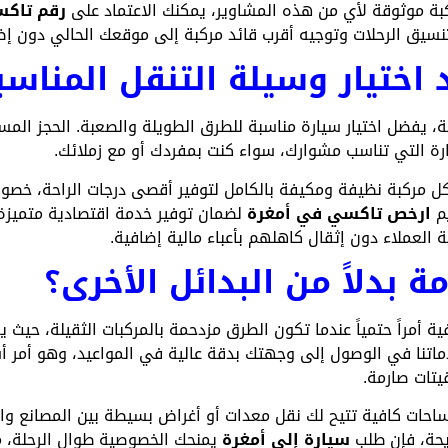
بة موثوقة لأي من هذه المشاوير، يمكنك الاعتماد على
رقم تاكس
تنسيق الرحلات وتوجيه أقرب قائد مركبة إلى موقعك الحالي دون إض
 اختيار وسيلة التنقل المناسب
ية، يفضل اختيار سيارة مناسبة للطرق الطويلة والصعبة. الحجز ال
رة التي تناسب مشوارك، سواء كنت بمفردك أو مع زملائك.
مركبة نظيفة ومكيفة بالكامل لتوفير أقصى درجات الراحة، خصوصا
يم
ارخص تاكسي في أمغرة
لضمان توفير خدمة اقتصادية متميزة 
 العملاء دون إثقال كاهلهم بأعباء مالية إضافية.
ة بدلاً من البدائل الأخرى؟
ة أمراً حتمياً عندما تكون الطرق مزدحمة بالمركبات الثقيلة، حيث 
اتنا في الوصول إلى وجهتك بدقة عالية في المواعيد، وهو أمر أ
قيتات صارمة.
 مساحات كافية تتيح لك نقل معدات أو أغراض بسيطة بين المصانع 
ريحة، فإن طلب
سيارة إلى أمغرة
يمنحك الخصوصية طوال الرحلة، م