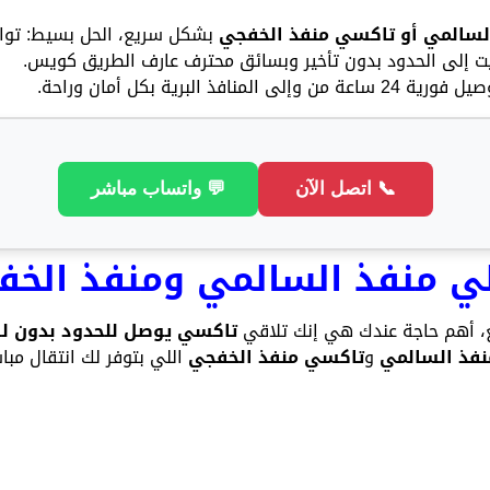
لسالمي أو تاكسي منفذ الخفجي
بشكل سريع، الحل بسيط: توا
 إلى الحدود بدون تأخير وبسائق محترف عارف الطريق كويس.
لمنافذ البرية بكل أمان وراحة.
📞 اتصل الآن
💬 واتساب مباشر
ي منفذ السالمي ومنفذ الخف
ع، أهم حاجة عندك هي إنك تلاقي
تاكسي يوصل للحدود بدون ل
نفذ السالمي
و
تاكسي منفذ الخفجي
اللي بتوفر لك انتقال مباش