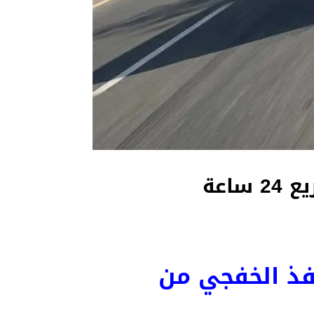
اعة
فذ الخفجي من