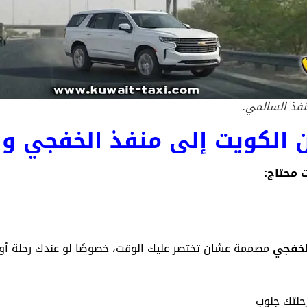
فذ السالمي.
 الكويت إلى منفذ الخفجي و
 محتاج:
لخفجي
مصممة عشان تختصر عليك الوقت، خصوصًا لو عندك رحلة أو
حلتك جنوب