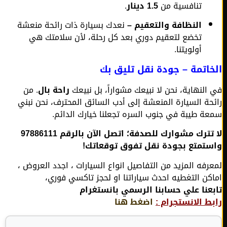
تنافسية من
1.5 دينار
.
النظافة والتعقيم –
نعدك بسيارة ذات رائحة منعشة
تخضع لتعقيم دوري بعد كل رحلة، لأن سلامتك هي
أولويتنا.
اتمة – جودة نقل تليق بك
النهاية، نحن لا نبيعك مشواراً، بل نبيعك
راحة بال
. من
حة السيارة المنعشة إلى أدب السائق المحترف، نحن نبني
ة طيبة في جنوب السره تجعلنا خيارك الدائم.
لا تترك مشوارك للصدفة؛ اتصل الآن بالرقم 97886111
تمتع بجودة نقل تفوق توقعاتك!
رفه المزيد من التفاصيل انواع السيارات ، اجدد العروض ،
كن التغطيه احدث سياراتنا او لحجز تاكسي فوري،
عنا علي حسابنا الرسمي بانستغرام
ط الانستجرام :
اضغط هنا