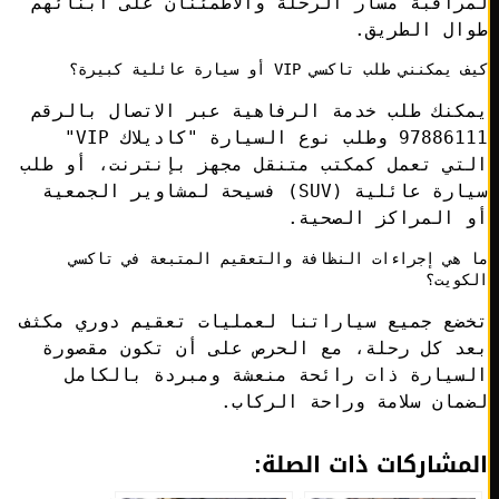
اقبة مسار الرحلة والاطمئنان على أبنائهم
ال الطريق.
كنني طلب تاكسي VIP أو سيارة عائلية كبيرة؟
نك طلب خدمة الرفاهية عبر الاتصال بالرقم
97886111 وطلب نوع السيارة "كاديلاك VIP"
تي تعمل كمكتب متنقل مجهز بإنترنت، أو طلب
سيارة عائلية (SUV) فسيحة لمشاوير الجمعية
 المراكز الصحية.
هي إجراءات النظافة والتعقيم المتبعة في تاكسي
ويت؟
ضع جميع سياراتنا لعمليات تعقيم دوري مكثف
د كل رحلة، مع الحرص على أن تكون مقصورة
سيارة ذات رائحة منعشة ومبردة بالكامل
ان سلامة وراحة الركاب.
مشاركات ذات الصلة: