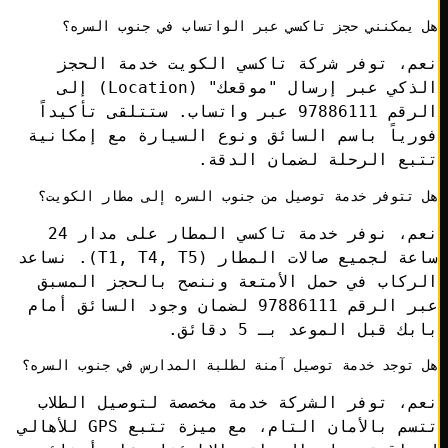
يمكنني حجز تاكسي عبر الواتساب في جنوب السره؟
م، توفر شركة تاكسي الكويت خدمة الحجز
الذكي عبر إرسال "موقعك" (Location) إلى
الرقم 97886111 عبر واتساب. ستتلقى تأكيداً
ياً باسم السائق ونوع السيارة مع إمكانية
بع الرحلة لضمان الدقة.
تتوفر خدمة توصيل من جنوب السره إلى مطار الكويت؟
نعم، نوفر خدمة تاكسي المطار على مدار 24
ساعة لجميع صالات المطار (T1, T4, T5). نساعد
كاب في حمل الأمتعة وننصح بالحجز المسبق
عبر الرقم 97886111 لضمان وجود السائق أمام
ك قبل الموعد بـ 5 دقائق.
توجد خدمة توصيل آمنة لطلبة المدارس في جنوب السره؟
، توفر الشركة خدمة مخصصة لتوصيل الطلاب
تتسم بالأمان التام، مع ميزة تتبع GPS للأهالي