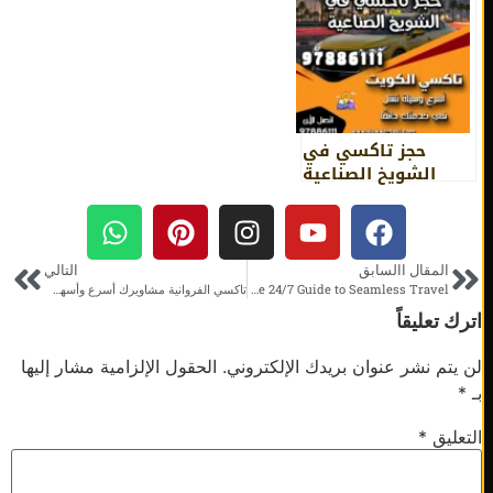
حجز تاكسي في
الشويخ الصناعية
المقال االسابق
التالي
Kuwait Taxi Service – Your Reliable 24/7 Guide to Seamless Travel
تاكسي الفروانية مشاويرك أسرع وأسهل على مدار الساعة
 تعليقاً
يتم نشر عنوان بريدك الإلكتروني.
الحقول الإلزامية مشار إليها
عليق
*