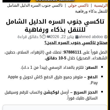
ئيسية
|
تاكسي حولي
|
تاكسي جنوب السره الدليل الشامل
قل بذكاء ورفاهية
اكسي جنوب السره الدليل الشامل
للتنقل بذكاء ورفاهية
ahmed abdo
يناير 22, 2026
⏱5 دقائق قراءة
اج تاكسي جنوب السره الحين؟
ل فوراً على
97886111
؛ نصلك في (الزهراء، السلام، حطين،
هداء، الصديق) خلال
5-10 دقائق
.
السعر:
نلتزم بالعداد الرسمي (يبدأ من 1 د.ك).
الدفع –
متوفر جميع طرق الدفع كاش تحويل و Apple
Pay.
الحجز السريع –
أرسل
لوكيشن
واتساب للرقم وسيقبل
السائق طلبك فوراً.