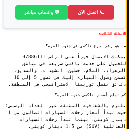
📞 اتصل الآن
💬 واتساب مباشر
ئلة الشائعة
هو رقم أسرع تاكسي في جنوب السره؟
يمكنك الاتصال فوراً على الرقم 97886111
حصول على خدمة تاكسي سريعة في مناطق
هراء، السلام، حطين، الشهداء، والصديق.
نضمن وصول السيارة إليك في غضون 5 إلى 10
ئق بفضل توزيعنا الاستراتيجي في المنطقة.
تبلغ أسعار تاكسي جنوب السره؟
تزم بالشفافية المطلقة عبر العداد الرسمي؛
حيث تبدأ أسعار رحلات السيارات الصالون من 1
ار كويتي، بينما تبدأ رحلات السيارات
ة (SUV) من 1.5 دينار كويتي.