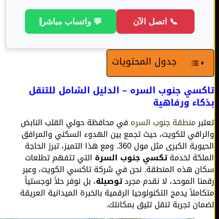
📞 اتصل الآن
💬 واتساب مباشر
جدول المحتويات
سي جنوب السره – الدليل الشامل للتنقل
اء ورفاهية
بر
منطقة جنوب السره
في محافظة حولي القلب النابض
راقي للكويت، حيث تجمع بين الهدوء السكني والمرافق
الحيوية الكبرى مثل مول 360. ومع هذا التميز، تبرز الحاجة
لحّة لخدمة
تكسي جنوب السرة
التي تتفهم تطلعات
ن هذه المنطقة. نحن في شركة تاكسي الكويت، وعبر
نا الموحد، لا نقدم مجرد
توصيلة
، بل نوفر حلاً لوجستياً
املاً يدمج التكنولوجيا الرقمية بالخبرة الميدانية العريقة
ان تجربة تنقل تليق بمكانتك.