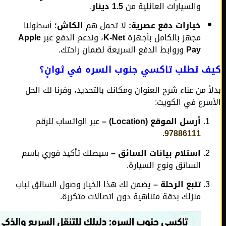
والسيارات العائلية من
1.5 دينار
.
خيارات دفع عصرية:
لا تحمل هم
الكاش
؛ أسطولنا
مجهز بالكامل بأجهزة
K-Net
، وندعم الدفع عبر
Apple
Pay
وروابط الدفع السريعة لضمان راحتك.
ف تطلب تاكسي جنوب السره في ثوانٍ؟
اً من عناء شرح العنوان ومكانك بالتحديد، وفرنا لك الحل
سرع في الكويت:
أرسل الموقع (Location) –
عبر الواتساب للرقم
.
97886111
استلام بيانات السائق –
سيصلك تأكيد فوري باسم
السائق ونوع السيارة.
تتبع الرحلة –
يضمن لك هذا الخيار وصول السائق لباب
منزلك بدقة متناهية دون اتصالات متكررة.