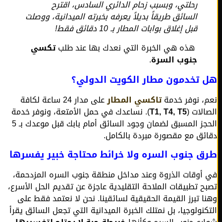
رحلتي، وبسبب زحام الدائري السادس، اقترح
السائق طريقاً بديلاً يعرفه بخبرته الميدانية، ووصلت
قبل إغلاق بوابات المطار بـ 10 دقائق فقط!
هذه هي الخبرة التي نعدك بها عند طلب
تكسي
جنوب السرة
.
 تخدمون مطار الكويت الدولي؟
، نوفر خدمة
تاكسي المطار
على مدار 24 ساعة لكافة
الات (
T1, T4, T5
). نساعدك في حمل الأمتعة، ونوفر خدمة
الحجز المسبق لضمان وجود السائق أمام بابك قبل موعدك بـ 5
ئق مع مقصورة مبردة بالكامل.
 جنوب السره ولا خرائط محتاجة خبير يفسرها
أوقات الذروة وعند مداخل منطقة جنوب السره المزدحمة،
ح تطبيقات الملاحة التقليدية عاجزة عن تقديم الحل الأسرع،
ا تبرز القيمة الحقيقية لسائقينا. نحن لا نعتمد فقط على
كنولوجيا، بل نمتلك الخبرة الميدانية التي تجعل السائق يقرأ