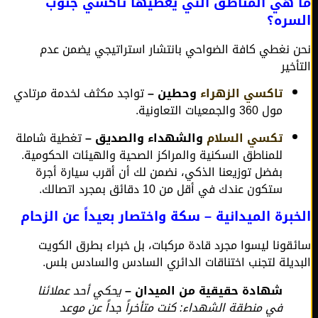
 هي المناطق التي يغطيها تاكسي جنوب
سره؟
 نغطي كافة الضواحي بانتشار استراتيجي يضمن عدم
خير
تاكسي الزهراء
وحطين –
تواجد مكثف لخدمة مرتادي
مول 360 والجمعيات التعاونية.
تكسي السلام
والشهداء والصديق –
تغطية شاملة
للمناطق السكنية والمراكز الصحية والهيئات الحكومية.
بفضل توزيعنا الذكي، نضمن لك أن أقرب سيارة أجرة
ستكون عندك في أقل من 10 دقائق بمجرد اتصالك.
برة الميدانية – سكة واختصار بعيداً عن الزحام
قونا ليسوا مجرد قادة مركبات، بل خبراء بطرق الكويت
ديلة لتجنب اختناقات الدائري السادس والسادس بلس.
شهادة حقيقية من الميدان –
يحكي أحد عملائنا
في منطقة الشهداء: كنت متأخراً جداً عن موعد