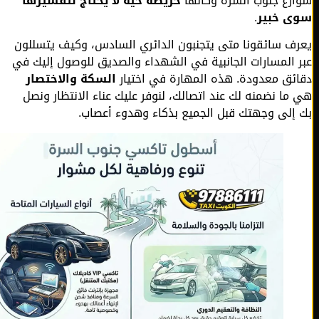
رع جنوب السره وكأنها
خريطة حية لا يحتاج لتفسيرها
 خبير
.
ف سائقونا متى يتجنبون الدائري السادس، وكيف يتسللون
 المسارات الجانبية في الشهداء والصديق للوصول إليك في
ئق معدودة. هذه المهارة في اختيار
السكة والاختصار
ما نضمنه لك عند اتصالك، لنوفر عليك عناء الانتظار ونصل
إلى وجهتك قبل الجميع بذكاء وهدوء أعصاب.