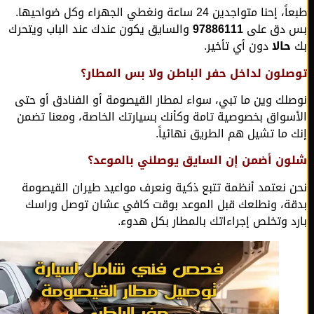
طبعاً، إحنا متواجدين 24 ساعة ونغطي الجهراء وكل ضواحيها.
 دق على
97886111
والسايق يكون عندك عند الباب ويتحرك
حالا
دون أي تأخير.
لون لداخل حفر الباطن ولا بس المطار؟
لك وين ما تبي، سواء لمطار القيصومة أو الفنادق أو حتى
سواق بخصوصية تامة وكأنك بسيارتك الخاصة، ومعنا تضمن
 ما تشيل هم الطريق نهائياً.
ن أضمن إن السايق يوصلني بالموعد؟
 نعتمد أنظمة تتبع ذكية ونعرف مواعيد طيران القيصومة
ة، ونطلعك قبل الموعد بوقت كافي عشان توصل وراسك
د وتخلص إجراءاتك بالمطار بكل هدوء.