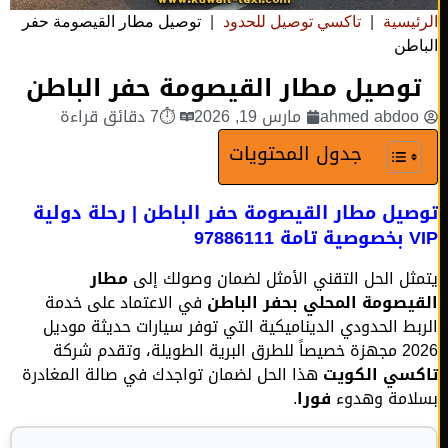
ئيسية
|
تاكسي توصيل للحدود
|
توصيل مطار القيصومة حفر
اطن
وصيل مطار القيصومة حفر الباطن
ahmed abdo
مارس 19, 2026
⏱7 دقائق قراءة
جدول المحتويات
يل مطار القيصومة حفر الباطن | رحلة دولية
9788611
ثل الحل التقني الأمثل لضمان وصولك إلى
مطار
يصومة المحلي بحفر الباطن
في الاعتماد على خدمة
بط الحدودي الديناميكية التي توفر سيارات حديثة موديل
ية الطويلة، وتقدم شركة
سي الكويت
هذا الحل لضمان تواجدك في صالة المغادرة
امة وهدوء
فورا
.