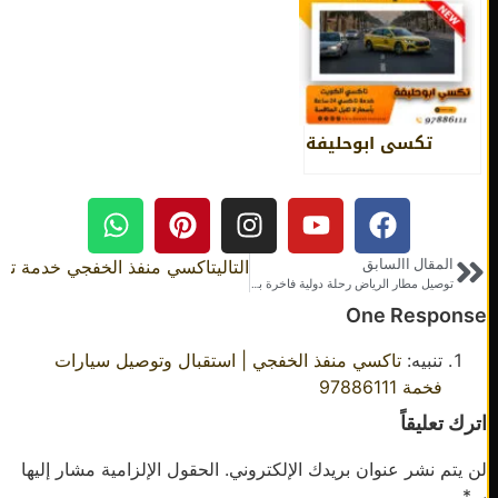
تكسي ابوحليفة
المقال االسابق
التالي
تاكسي منفذ الخفجي خدمة توصيل 
توصيل مطار الرياض رحلة دولية فاخرة بخصوصية تامة مع تاكسي الكويت
One Respon
تنبيه:
تاكسي منفذ الخفجي | استقبال وتوصيل سيارات
فخمة 97886111
 تعليقاً
يتم نشر عنوان بريدك الإلكتروني.
الحقول الإلزامية مشار إليها