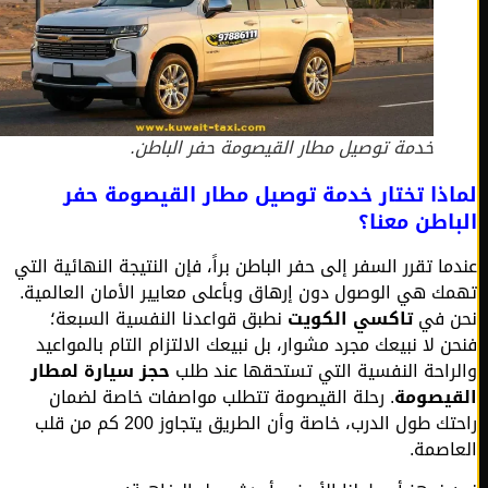
خدمة توصيل مطار القيصومة حفر الباطن.
ذا تختار خدمة توصيل مطار القيصومة حفر
اطن معنا؟
ما تقرر السفر إلى حفر الباطن براً، فإن النتيجة النهائية التي
ك هي الوصول دون إرهاق وبأعلى معايير الأمان العالمية.
 في
تاكسي الكويت
نطبق قواعدنا النفسية السبعة؛
ن لا نبيعك مجرد مشوار، بل نبيعك الالتزام التام بالمواعيد
راحة النفسية التي تستحقها عند طلب
حجز سيارة لمطار
يصومة
. رحلة القيصومة تتطلب مواصفات خاصة لضمان
راحتك طول الدرب، خاصة وأن الطريق يتجاوز 200 كم من قلب
اصمة.