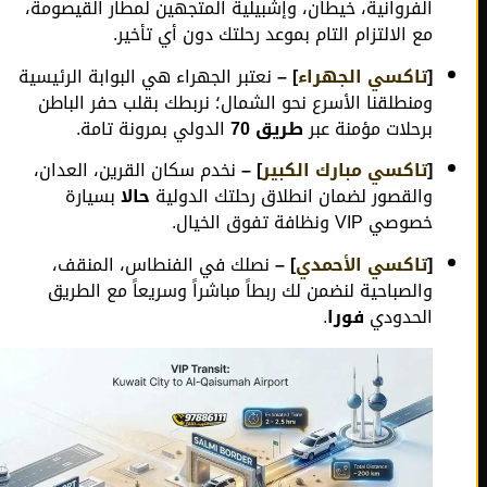
الفروانية، خيطان، وإشبيلية المتجهين لمطار القيصومة،
مع الالتزام التام بموعد رحلتك دون أي تأخير.
[
تاكسي الجهراء
] –
نعتبر الجهراء هي البوابة الرئيسية
ومنطلقنا الأسرع نحو الشمال؛ نربطك بقلب حفر الباطن
برحلات مؤمنة عبر
طريق 70
الدولي بمرونة تامة.
[
تاكسي مبارك الكبير
] –
نخدم سكان القرين، العدان،
والقصور لضمان انطلاق رحلتك الدولية
حالا
بسيارة
خصوصي VIP ونظافة تفوق الخيال.
[
تاكسي الأحمدي
] –
نصلك في الفنطاس، المنقف،
والصباحية لنضمن لك ربطاً مباشراً وسريعاً مع الطريق
الحدودي
فورا
.