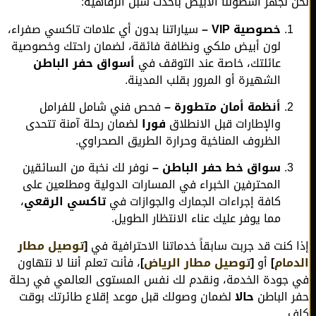
 نجهز أسطولنا الأبيض بأحدث سبل الرفاهية:
خصوصية VIP –
سياراتنا بدون أي علامات تاكسي صفراء،
لون أبيض ملكي ونظافة فائقة، لضمان راحتك وخصوصية
عائلتك، خاصة عند التوقف في
أسواق حفر الباطن
الشهيرة أو المرور بقلب المدينة.
أنظمة أمان متطورة –
فحص فني شامل للفرامل
والإطارات قبل الانطلاق
فورا
لضمان رحلة آمنة تتحدى
الظروف المناخية وحرارة الطريق الصحراوي.
سواق خط حفر الباطن –
نوفر لك نخبة من السائقين
المحترفين الخبراء في المسارات الدولية ومطلعين على
كافة إجراءات الجمارك والجوازات في
تاكسي الرقعي
،
مما يوفر عليك عناء الانتظار الطويل.
 كنت قد جربت سابقاً خدماتنا الاحترافية في
[
توصيل مطار
مام
]
أو
[
توصيل مطار الرياض
]
، فأنت تعلم أننا لا نتهاون
جودة الخدمة، ونقدم لك نفس المستوى العالمي في رحلة
 الباطن
حالا
لضمان وصولك قبل موعد إقلاع طائرتك بوقت
ٍ.