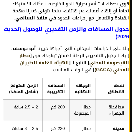
 يجعلك لا تشعر بحرارة الجو الخارجية. يمكنك الاسترخاء
ماً أو إنهاء أعمالك عبر هاتفك، بينما يتولى خبيرنا مهمة
يادة والتعامل مع إجراءات الحدود في
منفذ السالمي
.
ل المسافات والزمن التقديري للوصول (تحديث
20
ءً على الدراسات الميدانية التي أجراها خبيرنا
أبو يوسف
،
ك الجدول التقديري للرحلة لضمان تواجدك في
[
مطار
يصومة المحلي
]
التابع لـ
[
الهيئة العامة للطيران
ي (GACA)
]
في الوقت المناسب:
قطة
الوجهة
المسافة
الزمن المتوقع
لانطلاق
النهائية
التقريبية
(شامل المنفذ)
حافظة
مطار
200 كم
2 – 2.5 ساعة
لجهراء
القيصومة
دينة
مطار
220 كم
2.5 – 3 ساعات