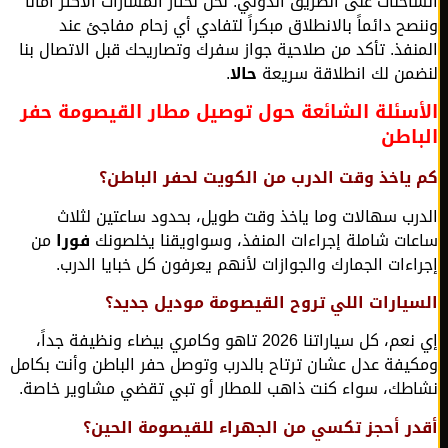
احنات على الطريق الدولي. نحن نختار المسارات الأكثر أماناً
صح دائماً بالانطلاق مبكراً لتفادي أي زحام مفاجئ عند
نفذ. تأكد من صلاحية جواز سفرك وتصاريحك قبل الاتصال بنا
من لك انطلاقة سريعة
حالا
.
سئلة الشائعة حول توصيل مطار القيصومة حفر
اطن
ياخذ وقت الدرب من الكويت لحفر الباطن؟
رب سهالات وما ياخذ وقت طويل، بحدود ساعتين لثلاث
ات شاملة إجراءات المنفذ، وسواويقنا يخلصونك
فورا
من
اءات الجمارك والجوازات لأنهم يعرفون كل خبايا الدرب.
يارات اللي تروح القيصومة موديل جديد؟
إي نعم، كل سياراتنا 2026 تاهو وكامري بيضاء ونظيفة جداً،
يفة عدل عشان ترتاح بالدرب وتوصل حفر الباطن وأنت بكامل
طك، سواء كنت ذاهب للمطار أو تبي تقضي مشاوير خاصة.
ر أحجز تكسي من الجهراء للقيصومة الحين؟