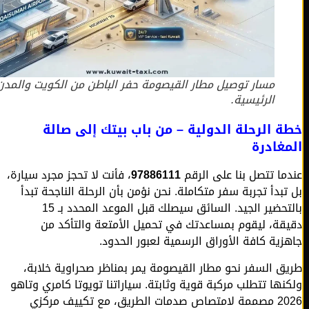
مسار توصيل مطار القيصومة حفر الباطن من الكويت والمدن
الرئيسية.
 الرحلة الدولية – من باب بيتك إلى صالة
غادرة
ما تتصل بنا على الرقم
97886111
، فأنت لا تحجز مجرد سيارة،
تبدأ تجربة سفر متكاملة. نحن نؤمن بأن الرحلة الناجحة تبدأ
بالتحضير الجيد. السائق سيصلك قبل الموعد المحدد بـ 15
قة، ليقوم بمساعدتك في تحميل الأمتعة والتأكد من
زية كافة الأوراق الرسمية لعبور الحدود.
ق السفر نحو مطار القيصومة يمر بمناظر صحراوية خلابة،
نها تتطلب مركبة قوية وثابتة. سياراتنا تويوتا كامري وتاهو
2026 مصممة لامتصاص صدمات الطريق، مع تكييف مركزي