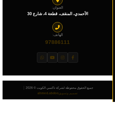
العنوان:
الأحمدي، المنقف، قطعة 4، شارع 30
الهاتف:
97886111
|
جميع الحقوق محفوظة لشركة تاكسي الكويت © 2026
تصميم وتسويق
ahmed.abdoo