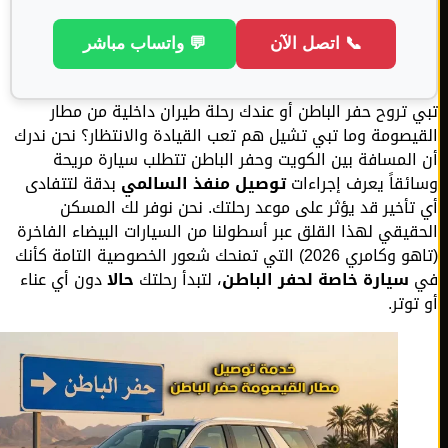
📞 اتصل الآن
💬 واتساب مباشر
 تروح حفر الباطن أو عندك رحلة طيران داخلية من مطار
يصومة وما تبي تشيل هم تعب القيادة والانتظار؟ نحن ندرك
المسافة بين الكويت وحفر الباطن تتطلب سيارة مريحة
ئقاً يعرف إجراءات
توصيل منفذ السالمي
بدقة لتتفادى
تأخير قد يؤثر على موعد رحلتك. نحن نوفر لك المسكن
قيقي لهذا القلق عبر أسطولنا من السيارات البيضاء الفاخرة
(تاهو وكامري 2026) التي تمنحك شعور الخصوصية التامة كأنك
سيارة خاصة لحفر الباطن
، لتبدأ رحلتك
حالا
دون أي عناء
وتر.