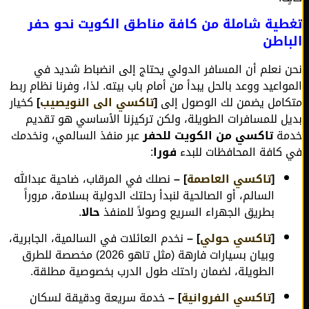
ية شاملة من كافة مناطق الكويت نحو حفر
اطن
 نعلم أن المسافر الدولي يحتاج إلى انضباط شديد في
واعيد ووعد بالحل يبدأ من أمام باب بيته. لذا، وفرنا نظام ربط
امل يضمن لك الوصول إلى
[
تاكسي الى النويصيب
]
كخيار
ل للمسافرات الطويلة، ولكن تركيزنا الأساسي هو تقديم
مة
تاكسي من الكويت للحفر
عبر منفذ السالمي، ونخدمك
كافة المحافظات للبدء
فورا
:
[
تاكسي العاصمة
] –
نصلك في المرقاب، ضاحية عبدالله
السالم، أو الصالحية لنبدأ رحلتك الدولية بسلامة، مروراً
بطريق الجهراء السريع وصولاً للمنفذ
حالا
.
[
تاكسي حولي
] –
نخدم العائلات في السالمية، الجابرية،
وبيان بسيارات فارهة (مثل تاهو 2026) مخصصة للطرق
الطويلة، لضمان راحتك طول الدرب بخصوصية مطلقة.
[
تاكسي الفروانية
] –
خدمة سريعة ودقيقة لسكان