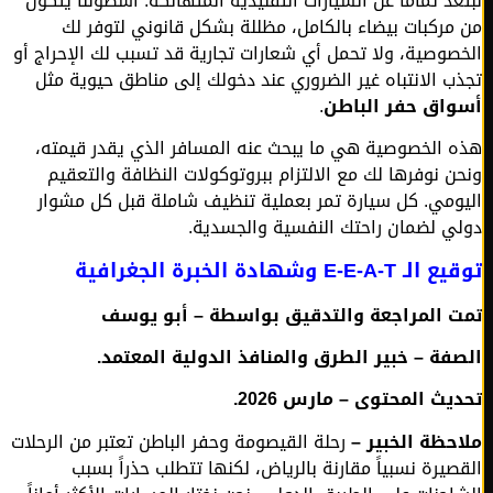
عد تماماً عن السيارات التقليدية المتهالكة. أسطولنا يتكون
مركبات بيضاء بالكامل، مظللة بشكل قانوني لتوفر لك
صوصية، ولا تحمل أي شعارات تجارية قد تسبب لك الإحراج أو
ب الانتباه غير الضروري عند دخولك إلى مناطق حيوية مثل
اق حفر الباطن
.
 الخصوصية هي ما يبحث عنه المسافر الذي يقدر قيمته،
ن نوفرها لك مع الالتزام ببروتوكولات النظافة والتعقيم
ومي. كل سيارة تمر بعملية تنظيف شاملة قبل كل مشوار
ي لضمان راحتك النفسية والجسدية.
E-E-A- وشهادة الخبرة الجغرافية
 المراجعة والتدقيق بواسطة – أبو يوسف
فة – خبير الطرق والمنافذ الدولية المعتمد.
يث المحتوى – مارس 2026.
حظة الخبير –
رحلة القيصومة وحفر الباطن تعتبر من الرحلات
صيرة نسبياً مقارنة بالرياض، لكنها تتطلب حذراً بسبب