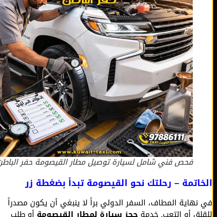
فحص فني شامل لسيارة توصيل مطار القيصومة حفر الباطن.
اتمة – رحلتك نحو القيصومة تبدأ بضغطة زر
نهاية المطاف، السفر الدولي براً لا ينبغي أن يكون مصدراً
لق أو التعب. خدمة
حجز سيارة لمطار القيصومة
أو طلب